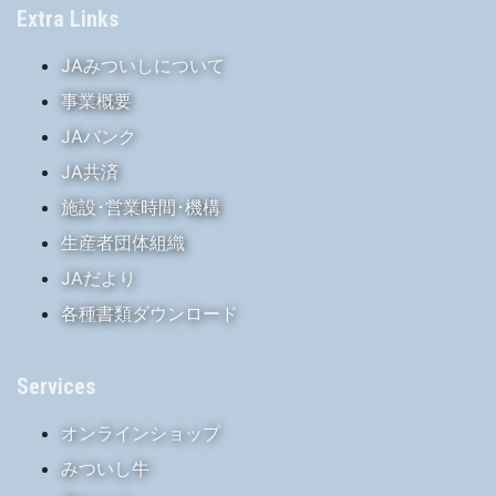
Extra Links
JAみついしについて
事業概要
JAバンク
JA共済
施設･営業時間･機構
生産者団体組織
JAだより
各種書類ダウンロード
Services
オンラインショップ
みついし牛