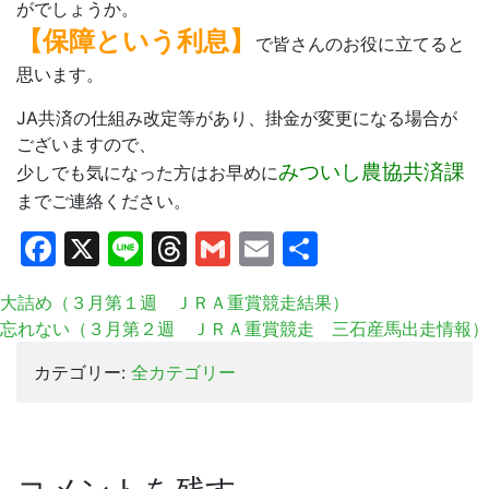
がでしょうか。
【保障という利息】
で皆さんのお役に立てると
思います。
JA共済の仕組み改定等があり、掛金が変更になる場合が
ございますので、
みついし農協共済課
少しでも気になった方はお早めに
までご連絡ください。
Facebook
X
Line
Threads
Gmail
Email
共
有
大詰め（３月第１週 ＪＲＡ重賞競走結果）
忘れない（３月第２週 ＪＲＡ重賞競走 三石産馬出走情報）
カテゴリー:
全カテゴリー