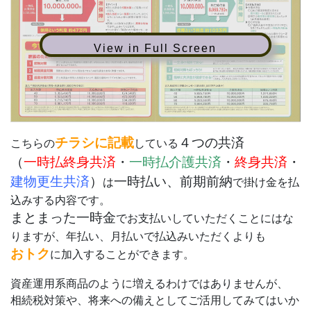
View in Full Screen
チラシに記載
４つの共済
こちらの
している
（
一時払終身共済
・
一時払介護共済
・
終身共済
・
建物更生共済
）
一時払い、前期前納
は
で掛け金を払
込みする内容です。
まとまった一時金
でお支払いしていただくことにはな
りますが、年払い、月払いで払込みいただくよりも
おトク
に加入することができます。
資産運用系商品のように増えるわけではありませんが、
相続税対策や、将来への備えとしてご活用してみてはいか