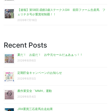
【速報】第58回 函館2歳ステークスGⅢ 前田ファーム生産馬 フ
ェリチタ号が重賞初制覇！！
2026年7月19日
Recent Posts
夏だ！ お盆だ！ お中元セールだぁあぁっ！！
2026年8月6日
定期貯金キャンペーンのお知らせ
2026年8月5日
農作業安全「MMH」運動
2026年8月4日
JRA重賞三石産馬出走結果