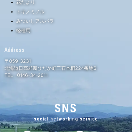
花だより
トキノミノル
みついしアスパラ
軽種馬
Address
〒059-3231
北海道日高郡新ひだか町三石本桐224番地6
TEL :
0146-34-2011
SNS
social networking service