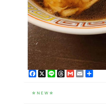
Facebook
X
Line
Threads
Gmail
Email
共
有
☆ N E W ☆