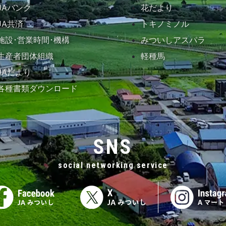
JAバンク
花だより
JA共済
トキノミノル
施設･営業時間･機構
みついしアスパラ
生産者団体組織
軽種馬
JAだより
各種書類ダウンロード
SNS
social networking service