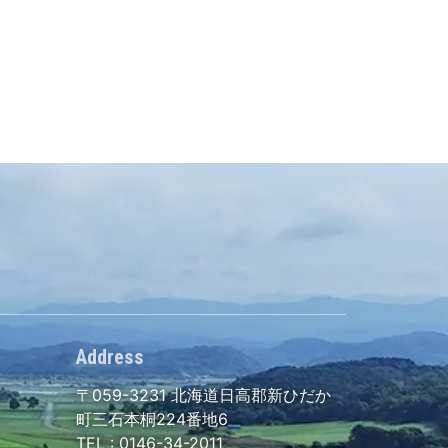
Address
〒059-3231
北海道日高郡新ひだか
町三石本桐224番地6
TEL :
0146-34-2011