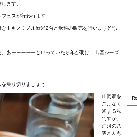
致します。
ルフェスが行われます。
トキノミノル新米2合と飲料の販売を行います(^^)/
た。あーーーーーといっていたら年が明け、出産シーズ
末を乗り切りましょう！！
山岡家を
Re
こよなく
愛する私
ですが、
浦河の八
雲さんも