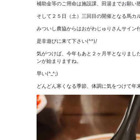
補助金等のご用命は施設課、田湯までお願い
そして２５日（土）三回目の開催となる馬カ
みついし農協からはおがわじゅりさんサイン付き
是非遊びに来て下さい(^^)/
気がつけば、今年もあと２ヶ月半となりまし
ンが始まりますね。
早い(^_^;)
どんどん寒くなる季節、体調に気をつけて年