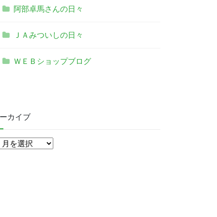
阿部卓馬さんの日々
ＪＡみついしの日々
ＷＥＢショップブログ
ーカイブ
ア
ー
カ
イ
ブ