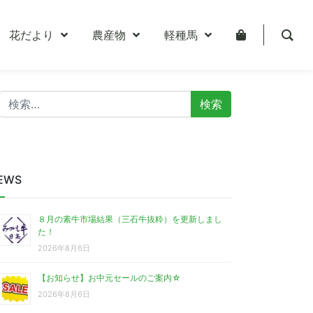
花だより
農産物
軽種馬
検
索:
EWS
８月の素牛市場結果（三石牛抜粋）を更新しまし
た！
2026年8月6日
【お知らせ】お中元セールのご案内☆
2026年8月6日