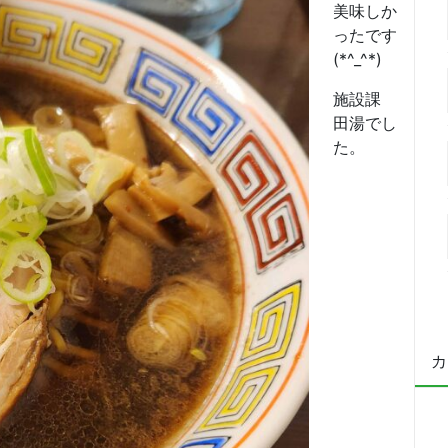
美味しか
ったです
(*^_^*)
施設課
田湯でし
た。
カ