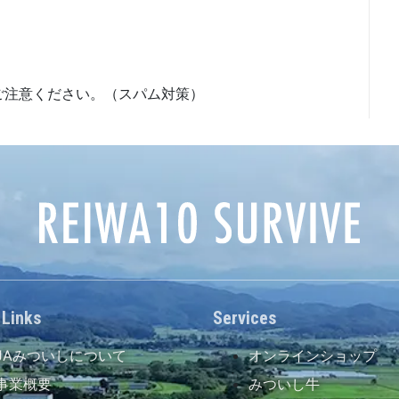
ご注意ください。（スパム対策）
 Links
Services
JAみついしについて
オンラインショップ
事業概要
みついし牛