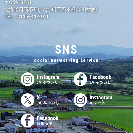
〒059-3231
北海道日高郡新ひだか町三石本桐224番地6
TEL :
0146-34-2011
SNS
social networking service