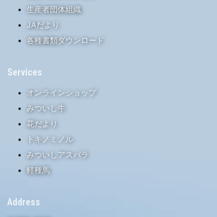
生産者団体組織
JAだより
各種書類ダウンロード
Services
オンラインショップ
みついし牛
花だより
トキノミノル
みついしアスパラ
軽種馬
Address