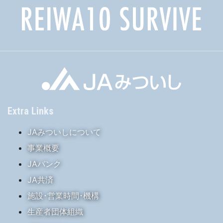
Extra Links
JAみついしについて
事業概要
JAバンク
JA共済
施設･営業時間･機構
生産者団体組織