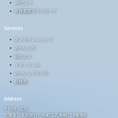
JAだより
各種書類ダウンロード
Services
オンラインショップ
みついし牛
花だより
トキノミノル
みついしアスパラ
軽種馬
Address
〒059-3231
北海道日高郡新ひだか町三石本桐224番地6