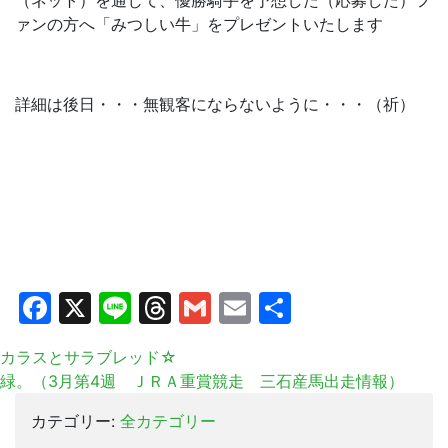
（ネット）を通じて、優勝騎手を予想した（応募した）フ
ァンの方へ「みつしい牛」をプレゼントいたします
詳細は後日・・・無観客にならないように・・・（祈）
Facebook
X
Line
Threads
Gmail
Email
共
有
カラスとサラブレッド☆
緑。（3月第4週 ＪＲＡ重賞競走 三石産馬出走情報）
カテゴリー:
全カテゴリー