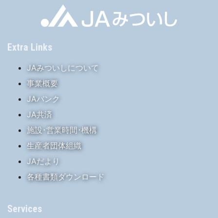
Extra Links
JAみついしについて
事業概要
JAバンク
JA共済
施設･営業時間･機構
生産者団体組織
JAだより
各種書類ダウンロード
Services