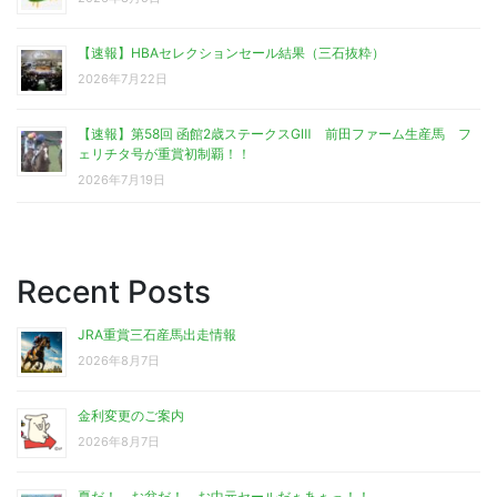
【速報】HBAセレクションセール結果（三石抜粋）
2026年7月22日
【速報】第58回 函館2歳ステークスGⅢ 前田ファーム生産馬 フ
ェリチタ号が重賞初制覇！！
2026年7月19日
Recent Posts
JRA重賞三石産馬出走情報
2026年8月7日
金利変更のご案内
2026年8月7日
夏だ！ お盆だ！ お中元セールだぁあぁっ！！