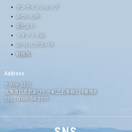
オンラインショップ
みついし牛
花だより
トキノミノル
みついしアスパラ
軽種馬
Address
〒059-3231
北海道日高郡新ひだか町三石本桐224番地6
TEL :
0146-34-2011
SNS