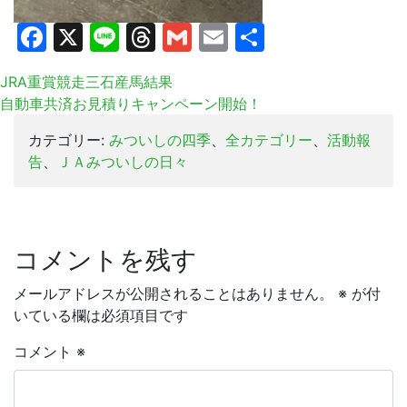
Facebook
X
Line
Threads
Gmail
Email
共
有
JRA重賞競走三石産馬結果
自動車共済お見積りキャンペーン開始！
カテゴリー:
みついしの四季
、
全カテゴリー
、
活動報
告
、
ＪＡみついしの日々
コメントを残す
メールアドレスが公開されることはありません。
※
が付
いている欄は必須項目です
コメント
※