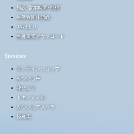
施設･営業時間･機構
生産者団体組織
JAだより
各種書類ダウンロード
Services
オンラインショップ
みついし牛
花だより
トキノミノル
みついしアスパラ
軽種馬