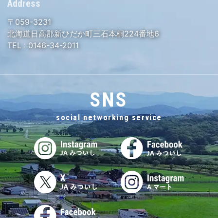
Address
〒059-3231
北海道日高郡新ひだか町三石本桐224番地6
TEL :
0146-34-2011
SNS
social networking service