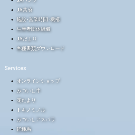
JA共済
施設･営業時間･機構
生産者団体組織
JAだより
各種書類ダウンロード
Services
オンラインショップ
みついし牛
花だより
トキノミノル
みついしアスパラ
軽種馬