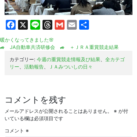
Facebook
X
Line
Threads
Gmail
Email
共
有
暖かくなってきました🌸
🚙 JA自動車共済研修会 🚙 ＋ＪＲＡ重賞競走結果
カテゴリー:
今週の重賞競走情報及び結果
、
全カテゴ
リー
、
活動報告
、
ＪＡみついしの日々
コメントを残す
メールアドレスが公開されることはありません。
※
が付
いている欄は必須項目です
コメント
※