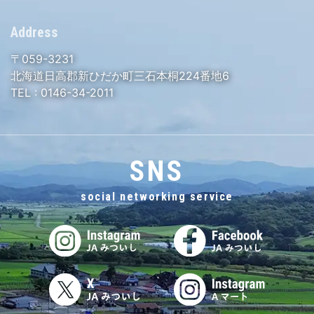
Address
〒059-3231
北海道日高郡新ひだか町三石本桐224番地6
TEL :
0146-34-2011
SNS
social networking service