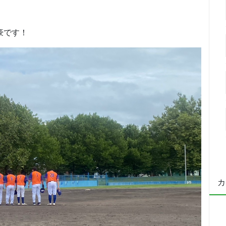
豪です！
カ