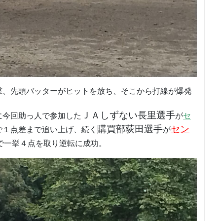
撃、先頭バッターがヒットを放ち、そこから打線が爆発
ＪＡしずない長里選手
に今回助っ人で参加した
が
セ
購買部荻田選手
セン
で１点差まで追い上げ、続く
が
で一挙４点を取り逆転に成功。