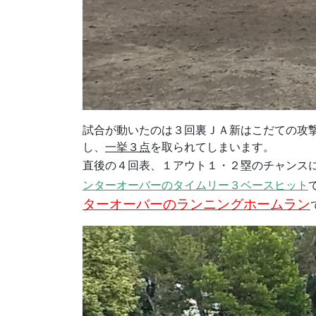
試合が動いたのは３回裏ＪＡ新はこだての攻
し、
一挙３点
を取られてしまいます。
直後の４回表、１アウト１・２塁のチャンス
ンターオーバーのタイムリー３ベースヒット
ターオーバーのランニングホームラン