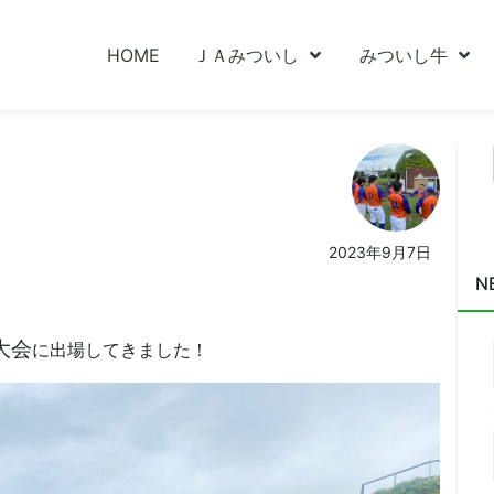
HOME
ＪＡみついし
みついし牛
2023年9月7日
N
大会
に出場してきました！