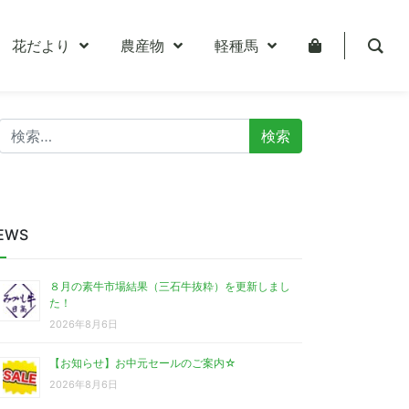
花だより
農産物
軽種馬
検
索:
EWS
８月の素牛市場結果（三石牛抜粋）を更新しまし
た！
2026年8月6日
【お知らせ】お中元セールのご案内☆
2026年8月6日