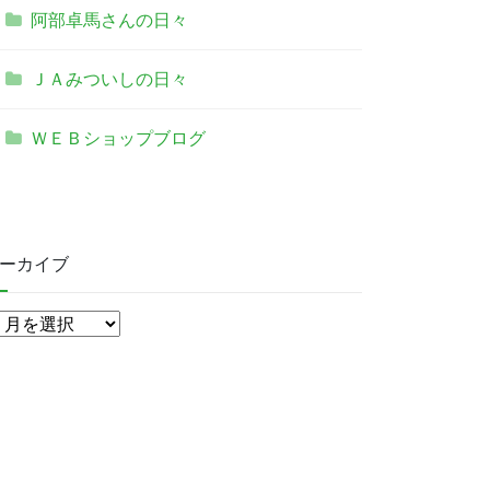
阿部卓馬さんの日々
ＪＡみついしの日々
ＷＥＢショップブログ
ーカイブ
ア
ー
カ
イ
ブ