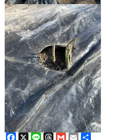
Facebook
X
Line
Threads
Gmail
Email
共