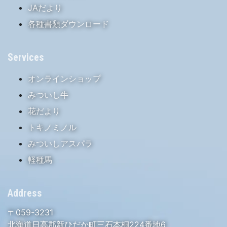
JAだより
各種書類ダウンロード
Services
オンラインショップ
みついし牛
花だより
トキノミノル
みついしアスパラ
軽種馬
Address
〒059-3231
北海道日高郡新ひだか町三石本桐224番地6