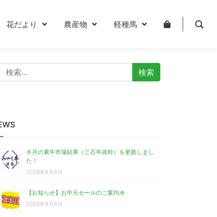
花だより
農産物
軽種馬
検
索:
EWS
８月の素牛市場結果（三石牛抜粋）を更新しまし
た！
2026年8月6日
【お知らせ】お中元セールのご案内☆
2026年8月6日