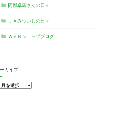
阿部卓馬さんの日々
ＪＡみついしの日々
ＷＥＢショップブログ
ーカイブ
ア
ー
カ
イ
ブ