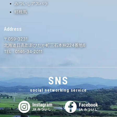
みついしアスパラ
軽種馬
Address
〒059-3231
北海道日高郡新ひだか町三石本桐224番地6
TEL :
0146-34-2011
SNS
social networking service