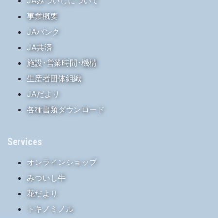
JAみついしについて
事業概要
JAバンク
JA共済
施設･営業時間･機構
生産者団体組織
JAだより
各種書類ダウンロード
Services
オンラインショップ
みついし牛
花だより
トキノミノル