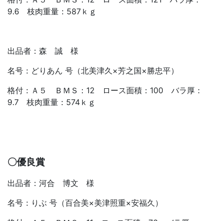
9.6 枝肉重量：587ｋｇ
出品者：森 誠 様
名号：どりあん 号（北美津久×芳之国×勝忠平）
格付：Ａ５ ＢＭＳ：12 ロース面積：100 バラ厚：
9.7 枝肉重量：574ｋｇ
〇優良賞
出品者：河合 博文 様
名号：りぶ 号（百合美×美津照重×安福久）