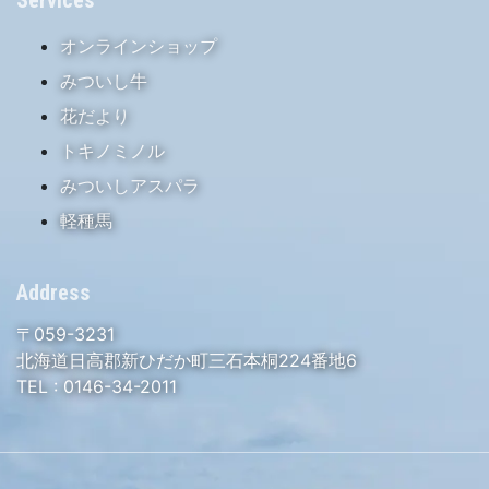
Services
オンラインショップ
みついし牛
花だより
トキノミノル
みついしアスパラ
軽種馬
Address
〒059-3231
北海道日高郡新ひだか町三石本桐224番地6
TEL :
0146-34-2011