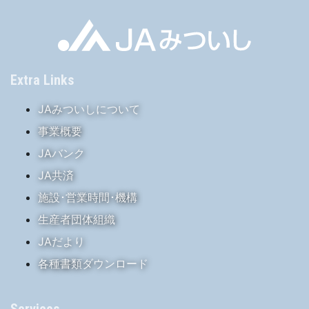
Extra Links
JAみついしについて
事業概要
JAバンク
JA共済
施設･営業時間･機構
生産者団体組織
JAだより
各種書類ダウンロード