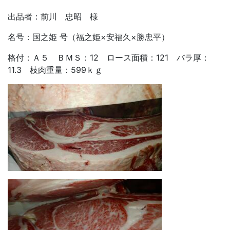
出品者：前川 忠昭 様
名号：国之姫 号（福之姫×安福久×勝忠平）
格付：Ａ５ ＢＭＳ：12 ロース面積：121 バラ厚：
11.3 枝肉重量：599ｋｇ