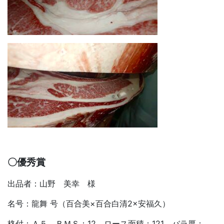
〇優秀賞
出品者：山野 美幸 様
名号：龍舞 号（百合美×百合白清2×安福久）
格付：Ａ５ ＢＭＳ：12 ロース面積：121 バラ厚：