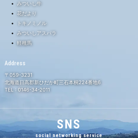
みついし牛
花だより
トキノミノル
みついしアスパラ
軽種馬
Address
〒059-3231
北海道日高郡新ひだか町三石本桐224番地6
TEL :
0146-34-2011
SNS
social networking service