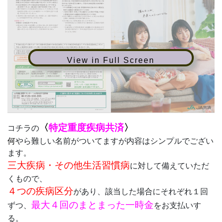
View in Full Screen
〈
特定重度疾病共済
〉
コチラの
何
やら難しい名前がついてますが内容はシンプルでござい
ます。
三大疾病・その他生活習慣病
に対して備えていただ
くもので、
４つの疾病区分
があり、該当した場合にそれぞれ１回
最大４回のまとまった一時金
ずつ、
をお支払いす
る。