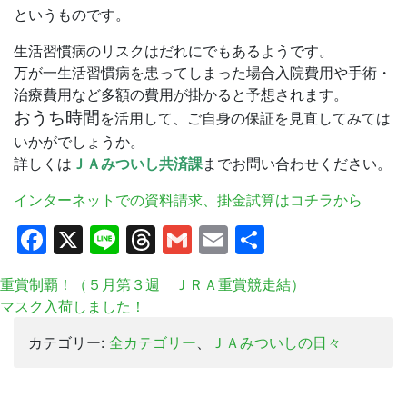
というものです。
生活習慣病のリスクはだれにでもあるようです。
万が一生活習慣病を患ってしまった場合入院費用や手術・
治療費用など多額の費用が掛かると予想されます。
おうち時間
を活用して、ご自身の保証を見直してみては
いかがでしょうか。
詳しくは
ＪＡみついし共済課
までお問い合わせください。
インターネットでの資料請求、掛金試算はコチラから
Facebook
X
Line
Threads
Gmail
Email
共
有
重賞制覇！（５月第３週 ＪＲＡ重賞競走結）
マスク入荷しました！
カテゴリー:
全カテゴリー
、
ＪＡみついしの日々