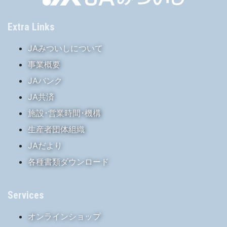
Extra Links
JAみついしについて
事業概要
JAバンク
JA共済
施設･営業時間･機構
生産者団体組織
JAだより
各種書類ダウンロード
Services
オンラインショップ