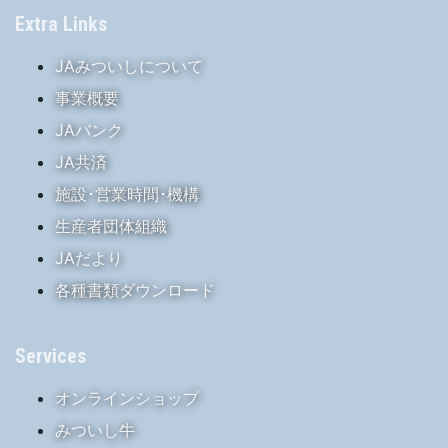
Extra Links
JAみついしについて
事業概要
JAバンク
JA共済
施設･営業時間･機構
生産者団体組織
JAだより
各種書類ダウンロード
Services
オンラインショップ
みついし牛