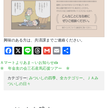
興味のある方は、共済課までご連絡ください。
Facebook
X
Line
Threads
Gmail
Email
共
有
Ａマートよりあま～いお知らせ🍰
☆ 年金友の会三石産馬応援ツアー ☆
カテゴリー:
みついしの四季
、
全カテゴリー
、
ＪＡみ
ついしの日々