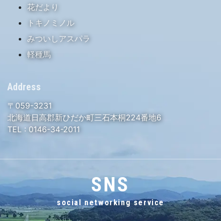
花だより
トキノミノル
みついしアスパラ
軽種馬
Address
〒059-3231
北海道日高郡新ひだか町三石本桐224番地6
TEL :
0146-34-2011
SNS
social networking service