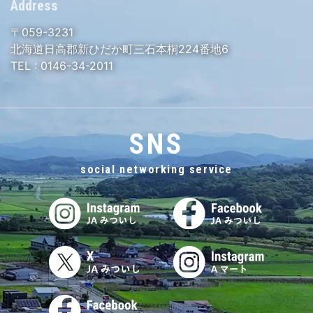
Address
〒059-3231
北海道日高郡新ひだか町三石本桐224番地6
TEL :
0146-34-2011
SNS
social networking service