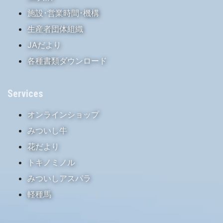
施設･営業時間･機構
生産者団体組織
JAだより
各種書類ダウンロード
Services
オンラインショップ
みついし牛
花だより
トキノミノル
みついしアスパラ
軽種馬