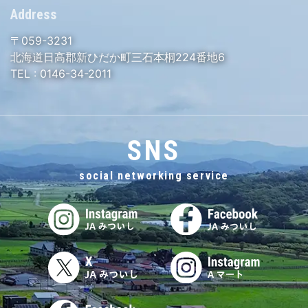
Address
〒059-3231
北海道日高郡新ひだか町三石本桐224番地6
TEL :
0146-34-2011
SNS
social networking service