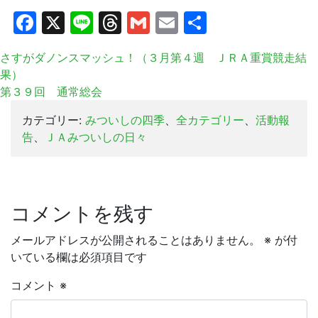
Facebook
X
Line
Threads
Gmail
Email
共
有
さすがダノンスマッシュ！（３月第４週 ＪＲＡ重賞競走結
果）
第３９回 通常総会
カテゴリー:
みついしの四季
、
全カテゴリー
、
活動報
告
、
ＪＡみついしの日々
コメントを残す
メールアドレスが公開されることはありません。
※
が付
いている欄は必須項目です
コメント
※