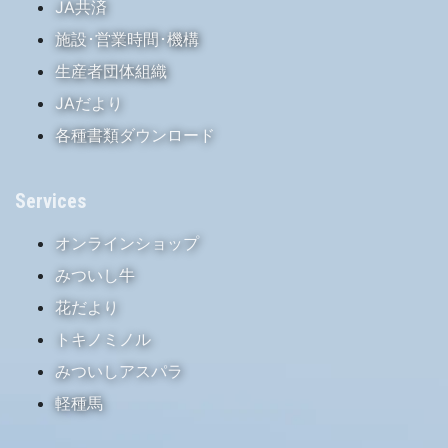
JA共済
施設･営業時間･機構
生産者団体組織
JAだより
各種書類ダウンロード
Services
オンラインショップ
みついし牛
花だより
トキノミノル
みついしアスパラ
軽種馬