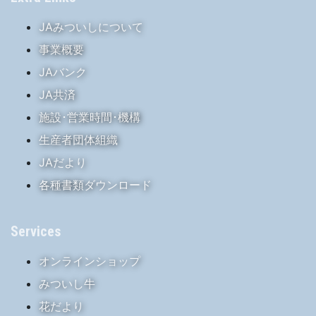
JAみついしについて
事業概要
JAバンク
JA共済
施設･営業時間･機構
生産者団体組織
JAだより
各種書類ダウンロード
Services
オンラインショップ
みついし牛
花だより