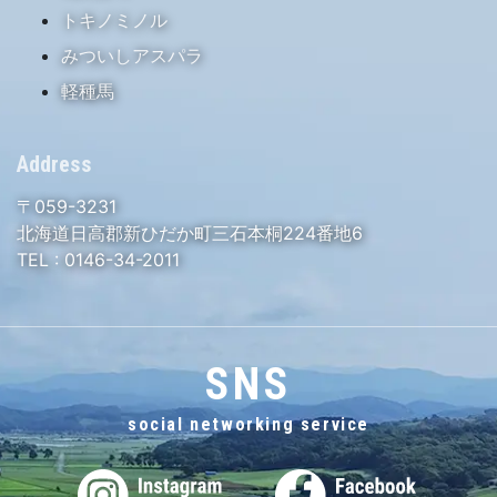
トキノミノル
みついしアスパラ
軽種馬
Address
〒059-3231
北海道日高郡新ひだか町三石本桐224番地6
TEL :
0146-34-2011
SNS
social networking service