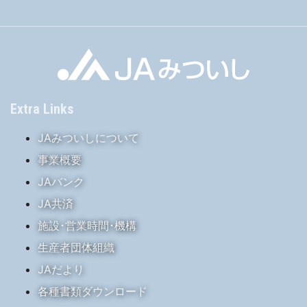
Extra Links
JAみついしについて
事業概要
JAバンク
JA共済
施設･営業時間･機構
生産者団体組織
JAだより
各種書類ダウンロード