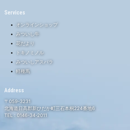
Services
オンラインショップ
みついし牛
花だより
トキノミノル
みついしアスパラ
軽種馬
Address
〒059-3231
北海道日高郡新ひだか町三石本桐224番地6
TEL :
0146-34-2011