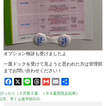
オプション検診も受けましたよ
一度ドックを受けて見ようと思われた方は管理部
までお問い合わせください！
Facebook
X
Line
Threads
Gmail
Email
共
有
びっちり（２月第２週 ＪＲＡ重賞競走結果）
2月、早くも後半戦💦💦