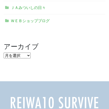
ＪＡみついしの日々
ＷＥＢショップブログ
アーカイブ
ア
ー
カ
イ
ブ