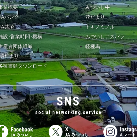
事業概要
みついし牛
JAバンク
花だより
JA共済
トキノミノル
施設･営業時間･機構
みついしアスパラ
生産者団体組織
軽種馬
JAだより
各種書類ダウンロード
SNS
social networking service