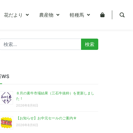
花だより
農産物
軽種馬
検
索:
EWS
８月の素牛市場結果（三石牛抜粋）を更新しまし
た！
2026年8月6日
【お知らせ】お中元セールのご案内☆
2026年8月6日