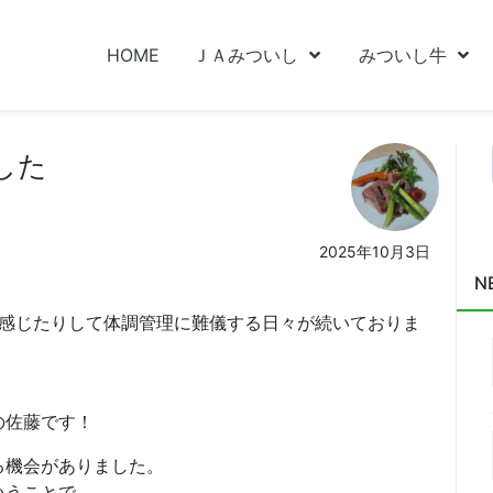
HOME
ＪＡみついし
みついし牛
した
2025年10月3日
N
感じたりして体調管理に難儀する日々が続いておりま
の佐藤です！
る機会がありました。
いうことで