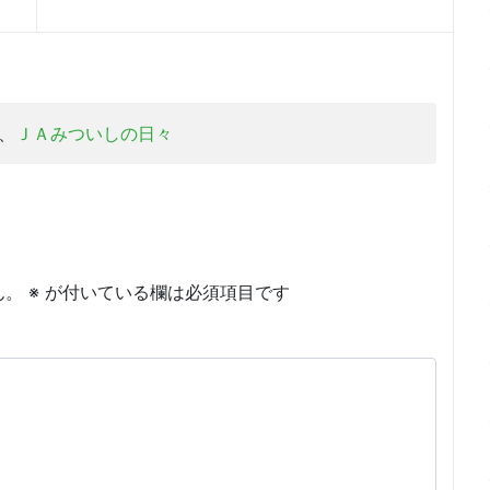
、
ＪＡみついしの日々
ん。
※
が付いている欄は必須項目です