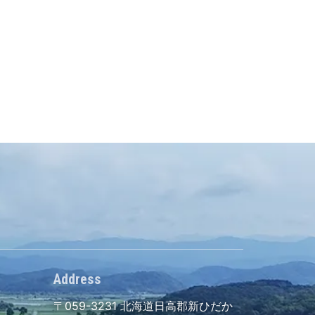
Address
〒059-3231
北海道日高郡新ひだか