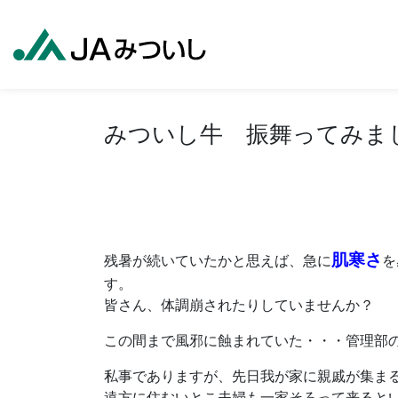
みついし牛 振舞ってみま
肌寒さ
残暑が続いていたかと思えば、急に
を
す。
皆さん、体調崩されたりしていませんか？
この間まで風邪に蝕まれていた・・・管理部
私事でありますが、先日我が家に親戚が集ま
遠方に住むいとこ夫婦も一家そろって来ると