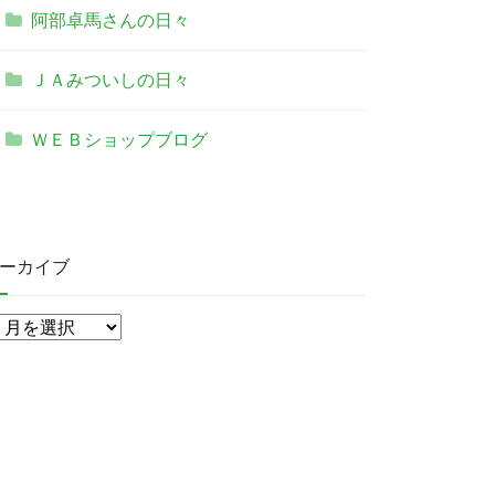
阿部卓馬さんの日々
ＪＡみついしの日々
ＷＥＢショップブログ
ーカイブ
ア
ー
カ
イ
ブ