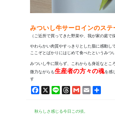
みついし牛サーロインのステ
（ご近所で買ってきた野菜や、我が家の庭で
やわらかい肉質やすっきりとした脂に感動し
ここぞとばかりにはじめて食べたというみつ
みついし牛に限らず、これからも身近なとこ
生産者の方々の魂
微力ながらも
を感
す
Facebook
X
Line
Threads
Gmail
Email
共
有
秋らしさ感じる今日この頃。