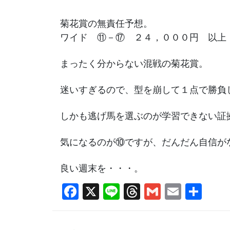
菊花賞の無責任予想。
ワイド ⑪－⑰ ２４，０００円 以上
まったく分からない混戦の菊花賞。
迷いすぎるので、型を崩して１点で勝負
しかも逃げ馬を選ぶのが学習できない証
気になるのが⑩ですが、だんだん自信が
良い週末を・・・。
Facebook
X
Line
Threads
Gmail
Email
共
有