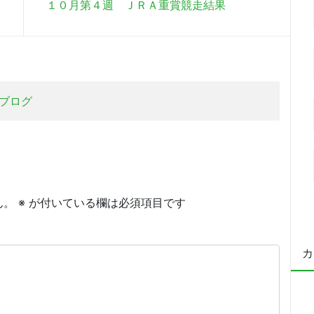
１０月第４週 ＪＲＡ重賞競走結果
ブログ
ん。
※
が付いている欄は必須項目です
カ