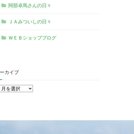
阿部卓馬さんの日々
ＪＡみついしの日々
ＷＥＢショップブログ
ーカイブ
ア
ー
カ
イ
ブ