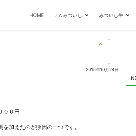
HOME
ＪＡみついし
みついし牛
2015年10月24日
N
９００円
馬を加えたのが敗因の一つです。