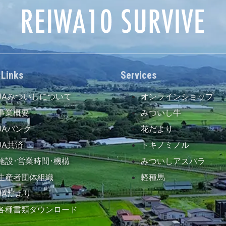
 Links
Services
JAみついしについて
オンラインショップ
事業概要
みついし牛
JAバンク
花だより
JA共済
トキノミノル
施設･営業時間･機構
みついしアスパラ
生産者団体組織
軽種馬
JAだより
各種書類ダウンロード