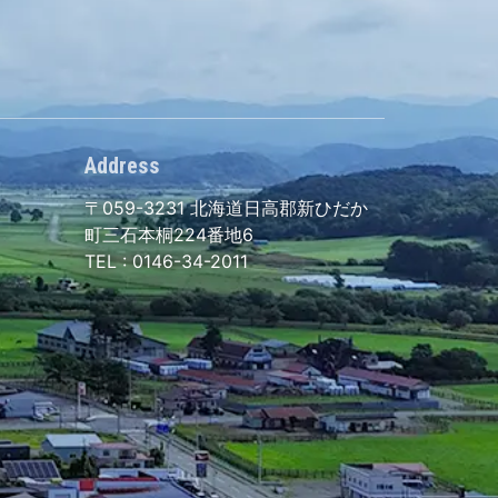
Address
〒059-3231
北海道日高郡新ひだか
町三石本桐224番地6
TEL :
0146-34-2011