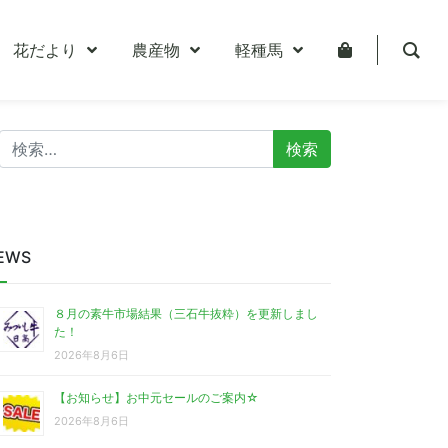
花だより
農産物
軽種馬
検
索:
EWS
８月の素牛市場結果（三石牛抜粋）を更新しまし
た！
2026年8月6日
【お知らせ】お中元セールのご案内☆
2026年8月6日