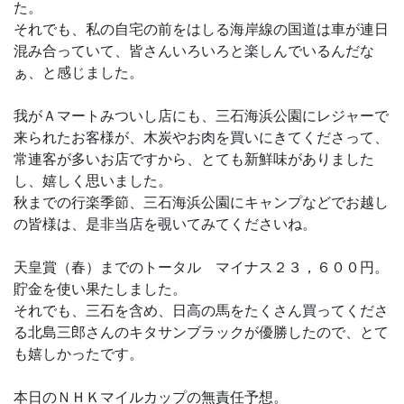
た。
それでも、私の自宅の前をはしる海岸線の国道は車が連日
混み合っていて、皆さんいろいろと楽しんでいるんだな
ぁ、と感じました。
我がＡマートみついし店にも、三石海浜公園にレジャーで
来られたお客様が、木炭やお肉を買いにきてくださって、
常連客が多いお店ですから、とても新鮮味がありました
し、嬉しく思いました。
秋までの行楽季節、三石海浜公園にキャンプなどでお越し
の皆様は、是非当店を覗いてみてくださいね。
天皇賞（春）までのトータル マイナス２３，６００円。
貯金を使い果たしました。
それでも、三石を含め、日高の馬をたくさん買ってくださ
る北島三郎さんのキタサンブラックが優勝したので、とて
も嬉しかったです。
本日のＮＨＫマイルカップの無責任予想。