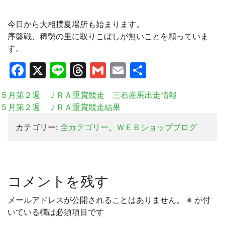
今日から大相撲夏場所も始まります。
序盤戦、稀勢の里に取りこぼしが無いことを願っていま
す。
Facebook
X
Line
Threads
Gmail
Email
共
有
５月第２週 ＪＲＡ重賞競走 三石産馬出走情報
５月第２週 ＪＲＡ重賞競走結果
カテゴリー:
全カテゴリー
、
ＷＥＢショップブログ
コメントを残す
メールアドレスが公開されることはありません。
※
が付
いている欄は必須項目です