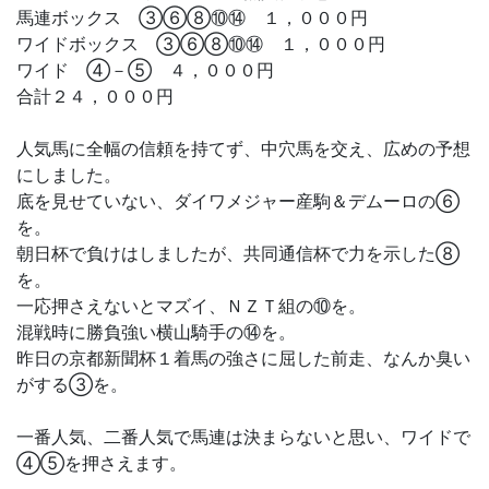
馬連ボックス ③⑥⑧⑩⑭ １，０００円
ワイドボックス ③⑥⑧⑩⑭ １，０００円
ワイド ④－⑤ ４，０００円
合計２４，０００円
人気馬に全幅の信頼を持てず、中穴馬を交え、広めの予想
にしました。
底を見せていない、ダイワメジャー産駒＆デムーロの⑥
を。
朝日杯で負けはしましたが、共同通信杯で力を示した⑧
を。
一応押さえないとマズイ、ＮＺＴ組の⑩を。
混戦時に勝負強い横山騎手の⑭を。
昨日の京都新聞杯１着馬の強さに屈した前走、なんか臭い
がする③を。
一番人気、二番人気で馬連は決まらないと思い、ワイドで
④⑤を押さえます。