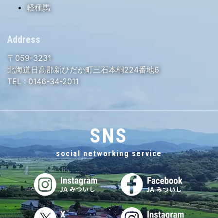
軽種馬
Address
〒059-3231
北海道日高郡新ひだか町三石本桐224番地6
TEL :
0146-34-2011
SNS
social networking service