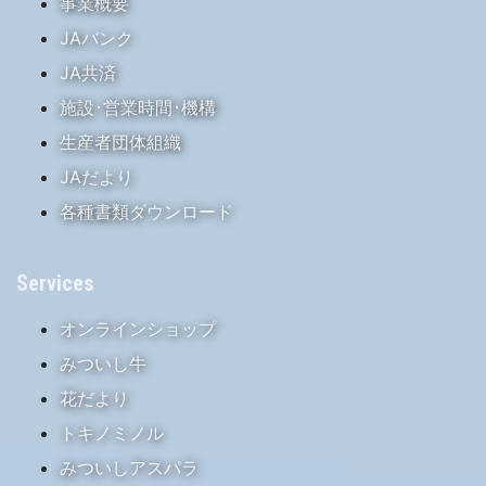
事業概要
JAバンク
JA共済
施設･営業時間･機構
生産者団体組織
JAだより
各種書類ダウンロード
Services
オンラインショップ
みついし牛
花だより
トキノミノル
みついしアスパラ