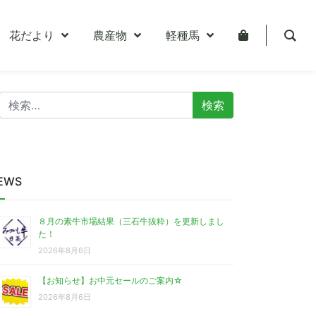
花だより
農産物
軽種馬
検
索:
EWS
８月の素牛市場結果（三石牛抜粋）を更新しまし
た！
2026年8月6日
【お知らせ】お中元セールのご案内☆
2026年8月6日