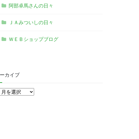
阿部卓馬さんの日々
ＪＡみついしの日々
ＷＥＢショップブログ
ーカイブ
ア
ー
カ
イ
ブ