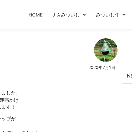
HOME
ＪＡみついし
みついし牛
2020年7月1日
N
りました。
迷惑かけ
します！！
ャップが