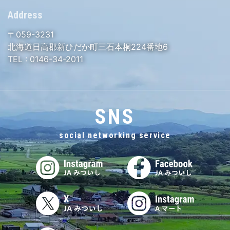
Address
〒059-3231
北海道日高郡新ひだか町三石本桐224番地6
TEL :
0146-34-2011
SNS
social networking service