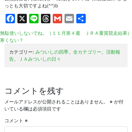
っとも大切ですよね(^^)b
Facebook
X
Line
Threads
Gmail
Email
共
有
無駄使いしないでね。（１１月第４週 ＪＲＡ重賞競走結果）
寒くない？
カテゴリー:
みついしの四季
、
全カテゴリー
、
活動報
告
、
ＪＡみついしの日々
コメントを残す
メールアドレスが公開されることはありません。
※
が付
いている欄は必須項目です
コメント
※