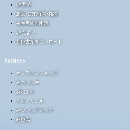
JA共済
施設･営業時間･機構
生産者団体組織
JAだより
各種書類ダウンロード
Services
オンラインショップ
みついし牛
花だより
トキノミノル
みついしアスパラ
軽種馬