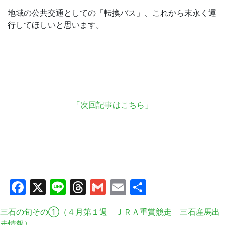
地域の公共交通としての「転換バス」、これから末永く運
行してほしいと思います。
「次回記事はこちら」
Facebook
X
Line
Threads
Gmail
Email
共
有
三石の旬その①（４月第１週 ＪＲＡ重賞競走 三石産馬出
走情報）