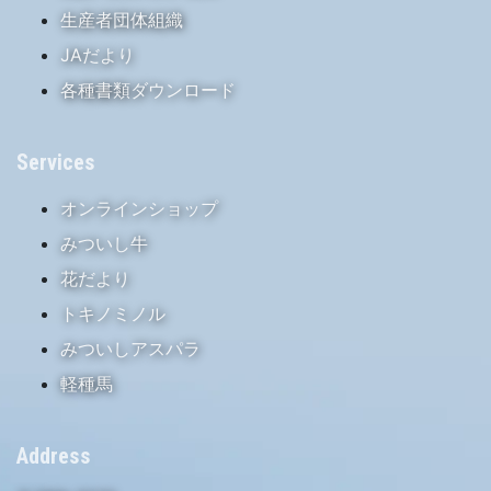
生産者団体組織
JAだより
各種書類ダウンロード
Services
オンラインショップ
みついし牛
花だより
トキノミノル
みついしアスパラ
軽種馬
Address