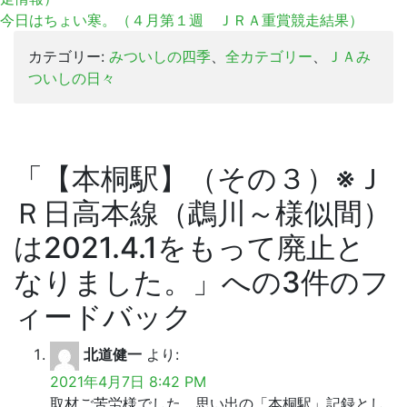
今日はちょい寒。（４月第１週 ＪＲＡ重賞競走結果）
カテゴリー:
みついしの四季
、
全カテゴリー
、
ＪＡみ
ついしの日々
「
【本桐駅】（その３）※Ｊ
Ｒ日高本線（鵡川～様似間）
は2021.4.1をもって廃止と
なりました。
」への3件のフ
ィードバック
北道健一
より:
2021年4月7日 8:42 PM
取材ご苦労様でした。思い出の「本桐駅」記録とし