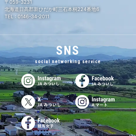
〒059-3231
北海道日高郡新ひだか町三石本桐224番地6
TEL :
0146-34-2011
SNS
social networking service