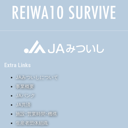
Extra Links
JAみついしについて
事業概要
JAバンク
JA共済
施設･営業時間･機構
生産者団体組織