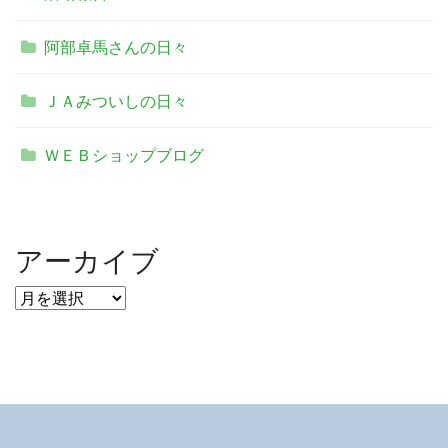
阿部卓馬さんの日々
ＪＡみついしの日々
ＷＥＢショップブログ
アーカイブ
ア
ー
カ
イ
ブ