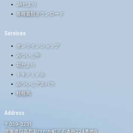
JAだより
各種書類ダウンロード
Services
オンラインショップ
みついし牛
花だより
トキノミノル
みついしアスパラ
軽種馬
Address
〒059-3231
北海道日高郡新ひだか町三石本桐224番地6