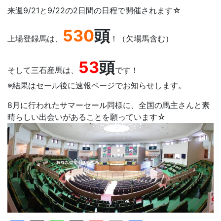
来週9/21と9/22の2日間の日程で開催されます☆
530
頭
上場登録馬は、
！（欠場馬含む）
53
頭
そして三石産馬は、
です！
※結果はセール後に速報ページでお知らせします。
8月に行われたサマーセール同様に、全国の馬主さんと素
晴らしい出会いがあることを願っています☆