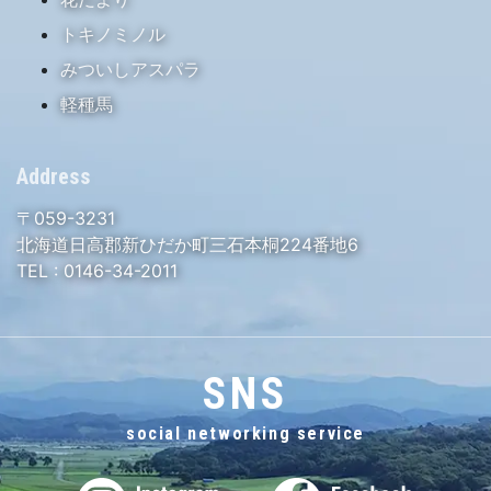
トキノミノル
みついしアスパラ
軽種馬
Address
〒059-3231
北海道日高郡新ひだか町三石本桐224番地6
TEL :
0146-34-2011
SNS
social networking service