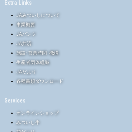
Extra Links
JAみついしについて
事業概要
JAバンク
JA共済
施設･営業時間･機構
生産者団体組織
JAだより
各種書類ダウンロード
Services
オンラインショップ
みついし牛
花だより