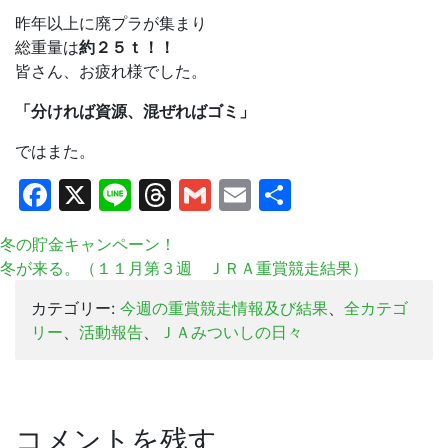
昨年以上に廃プラが集まり
総重量は
約２５ｔ！！
皆さん、お疲れ様でした。
「分ければ資源、混ぜればゴミ」
ではまた。
Facebook
X
Line
Threads
Gmail
Email
共
有
冬の貯金キャンペーン！
冬が来る。（１１月第３週 ＪＲＡ重賞競走結果）
カテゴリー:
今週の重賞競走情報及び結果
、
全カテゴ
リー
、
活動報告
、
ＪＡみついしの日々
コメントを残す