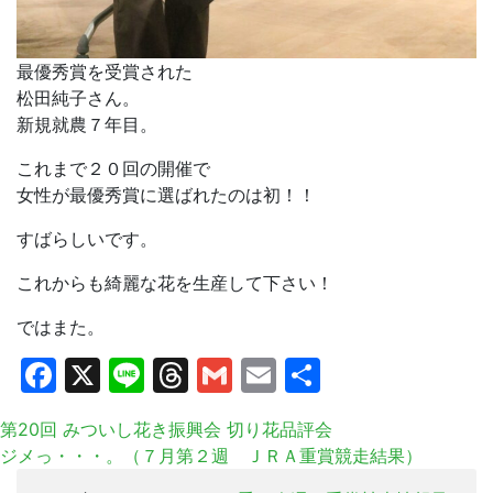
最優秀賞を受賞された
松田純子さん。
新規就農７年目。
これまで２０回の開催で
女性が最優秀賞に選ばれたのは初！！
すばらしいです。
これからも綺麗な花を生産して下さい！
ではまた。
Facebook
X
Line
Threads
Gmail
Email
共
有
第20回 みついし花き振興会 切り花品評会
ジメっ・・・。（７月第２週 ＪＲＡ重賞競走結果）