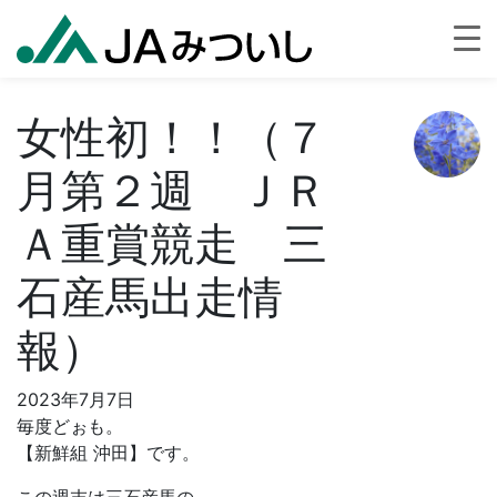
女性初！！（７
月第２週 ＪＲ
Ａ重賞競走 三
石産馬出走情
報）
2023年7月7日
毎度どぉも。
【新鮮組 沖田】です。