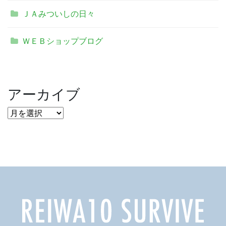
ＪＡみついしの日々
ＷＥＢショップブログ
アーカイブ
ア
ー
カ
イ
ブ