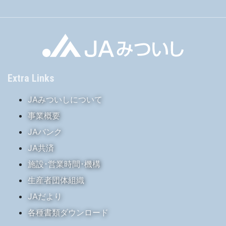
Extra Links
JAみついしについて
事業概要
JAバンク
JA共済
施設･営業時間･機構
生産者団体組織
JAだより
各種書類ダウンロード