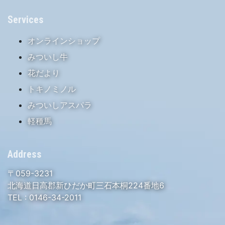
Services
オンラインショップ
みついし牛
花だより
トキノミノル
みついしアスパラ
軽種馬
Address
〒059-3231
北海道日高郡新ひだか町三石本桐224番地6
TEL :
0146-34-2011