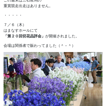
この週末は三石産馬の
重賞競走出走はありません。
・・・・・
７／６（木）
はまなすホールにて
「第２０回切花品評会」
が開催されました。
会場は関係者で賑わってました（＾－＾）