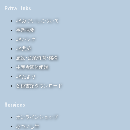
Extra Links
JAみついしについて
事業概要
JAバンク
JA共済
施設･営業時間･機構
生産者団体組織
JAだより
各種書類ダウンロード
Services
オンラインショップ
みついし牛