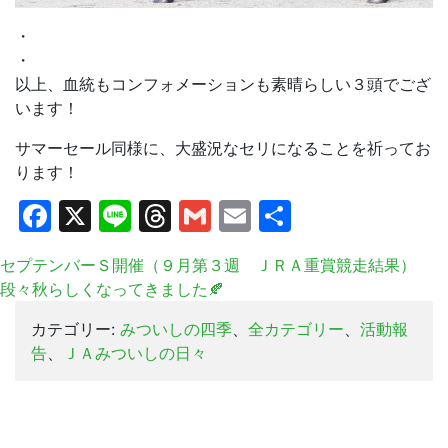
・
・
以上、血統もコンフォメーションも素晴らしい３頭でござ
います！
サマーセール同様に、大盛況なセリになることを祈ってお
ります！
Facebook
X
Line
Threads
Gmail
Email
共
有
セプテンバーＳ開催（９月第３週 ＪＲＡ重賞競走結果）
段々秋らしくなってきました🍂
カテゴリー:
みついしの四季
、
全カテゴリー
、
活動報
告
、
ＪＡみついしの日々