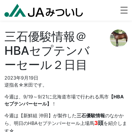
三石優駿情報＠
HBAセプテンバ
ーセール２日目
2023年9月19日
逆指名☆米田です。
今週は、9/19～9/21に北海道市場で行われる馬市
【HBA
セプテンバーセール】
！
今週は【新鮮組 沖田】が製作した
三石優駿情報
のなかか
3
頭
ら、明日のHBAセプテンバーセール上場馬
を紹介しま
す☆