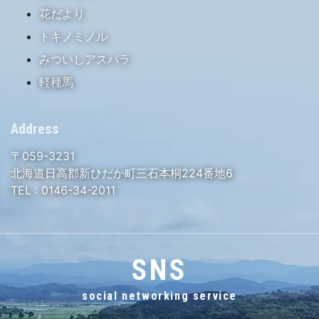
花だより
トキノミノル
みついしアスパラ
軽種馬
Address
〒059-3231
北海道日高郡新ひだか町三石本桐224番地6
TEL :
0146-34-2011
SNS
social networking service