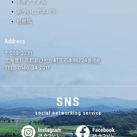
トキノミノル
みついしアスパラ
軽種馬
Address
〒059-3231
北海道日高郡新ひだか町三石本桐224番地6
TEL :
0146-34-2011
SNS
social networking service