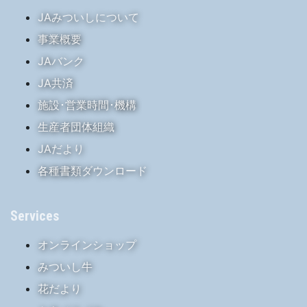
JAみついしについて
事業概要
JAバンク
JA共済
施設･営業時間･機構
生産者団体組織
JAだより
各種書類ダウンロード
Services
オンラインショップ
みついし牛
花だより