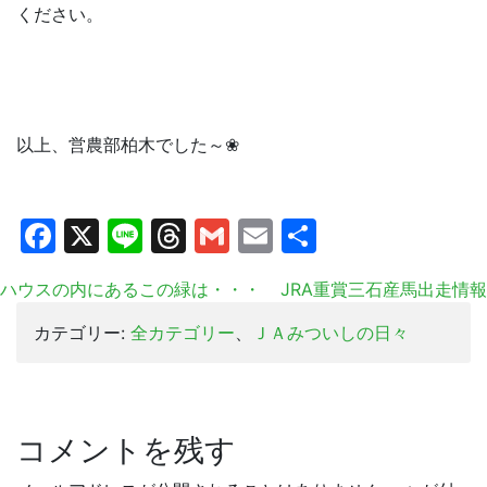
ください。
以上、営農部柏木でした～❀
Facebook
X
Line
Threads
Gmail
Email
共
有
ハウスの内にあるこの緑は・・・
JRA重賞三石産馬出走情報
カテゴリー:
全カテゴリー
、
ＪＡみついしの日々
コメントを残す