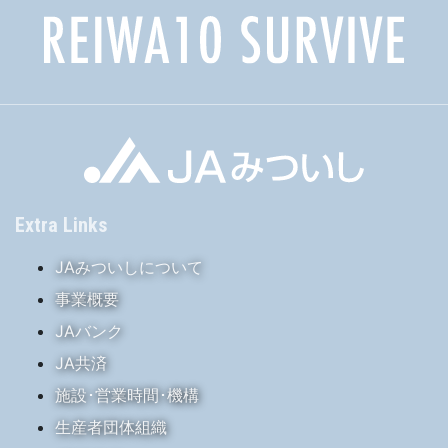
Extra Links
JAみついしについて
事業概要
JAバンク
JA共済
施設･営業時間･機構
生産者団体組織