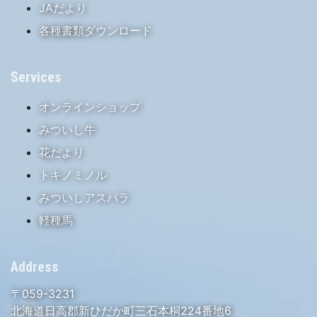
JAだより
各種書類ダウンロード
Services
オンラインショップ
みついし牛
花だより
トキノミノル
みついしアスパラ
軽種馬
Address
〒059-3231
北海道日高郡新ひだか町三石本桐224番地6