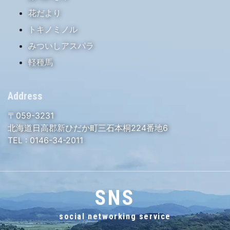
花だより
トキノミノル
みついしアスパラ
軽種馬
Address
〒059-3231
北海道日高郡新ひだか町三石本桐224番地6
TEL :
0146-34-2011
SNS
social networking service