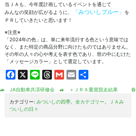
当ＪＡも、今年度計画しているイベントを通じて
「みついしブルー」
みんなの笑顔が広がるように、
を
ＰＲしていきたいと思います！
※注意※
「2024年の色」は、単に来年流行する色という意味では
なく、また特定の商品分野に向けたものではありません。
その年の人々の心や考えを表す色であり、世の中にむけた
「メッセージカラー」として選定しています。
Facebook
X
Line
Threads
Gmail
Email
共
有
🚙 JA自動車共済研修会 🚙 ＋ＪＲＡ重賞競走結果
春
カテゴリー:
みついしの四季
、
全カテゴリー
、
ＪＡみ
ついしの日々