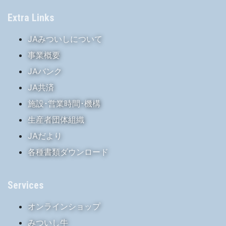
Extra Links
JAみついしについて
事業概要
JAバンク
JA共済
施設･営業時間･機構
生産者団体組織
JAだより
各種書類ダウンロード
Services
オンラインショップ
みついし牛