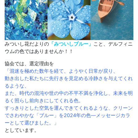
みついし花だよりの
「みついしブルー」
こと、デルフィニ
ウムの色ではありませんか！！
協会では、選定理由を
「混迷を極めた数年を経て、ようやく日常が戻り、
動き出した私たちに先行きを見定める冷静さを与えてくれ
るような、
また、時代の混沌や世の中の不平不満を浄化し、未来を明
るく照らし前向きにしてくれる色。
すっきりとした空気を運んできてくれるような、クリーン
でさわやかな「ブルー」を2024年の色―メッセージカラ
ーとして選びました。」
としています。