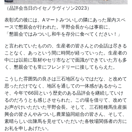
（品評会当日のイセノラヴィソン2023）
表彰式の後には、Aマートみついしの隣にあった屋内スペ
ースで懇親会が行われた。平野会長からは事前に、
「懇親会ではみついし和牛を存分に食べてください！」
と言われていたものの、生産者の皆さんとの会話は尽きる
ことなく、あっという間に時間が経っていった。生産者の
中には以前に取材やセリ市などで面識ができていた方も多
く、懇親会でも常にフレンドリーに接してもらえた。
こうした雰囲気の良さは三石地区ならではだな、と改めて
思っただけでなく、地区を通しての一体感があるからこ
そ、今年で66回という歴史のある品評会を継続していけ
るのだろうとも感じさせられた。この場を借りて、改めて
お声がけいただいた平野会長。そして、三石軽種馬生産振
興会の皆さんやみついし農業協同組合の皆さん、そして、
素晴らしい出陳馬を見せていただいた各牧場関係者の方に
お礼を申しあげたい。