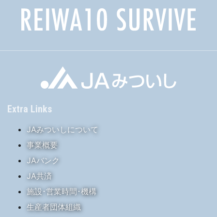
Extra Links
JAみついしについて
事業概要
JAバンク
JA共済
施設･営業時間･機構
生産者団体組織