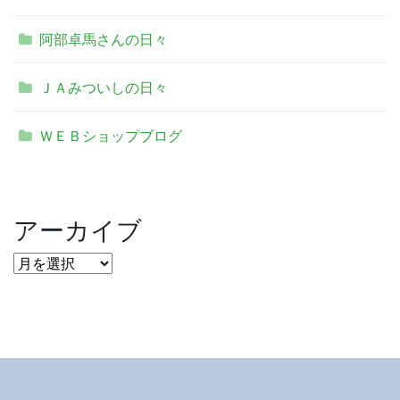
阿部卓馬さんの日々
ＪＡみついしの日々
ＷＥＢショップブログ
アーカイブ
ア
ー
カ
イ
ブ