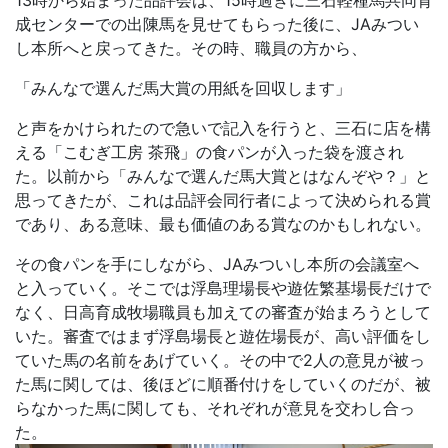
13時から始まった品評会は、15時過ぎに三石軽種馬共同育
成センターでの出陳馬を見せてもらった後に、JAみつい
し本所へと戻ってきた。その時、職員の方から、
「みんなで選んだ馬大賞の用紙を回収します」
と声をかけられたので急いで記入を行うと、三石に店を構
える「こむぎ工房 茶飛」の食パンが入った袋を渡され
た。以前から「みんなで選んだ馬大賞とはなんぞや？」と
思ってきたが、これは品評会同行者によって決められる賞
であり、ある意味、最も価値のある賞なのかもしれない。
その食パンを手にしながら、JAみついし本所の会議室へ
と入っていく。そこでは浮島理場長や遊佐繁基場長だけで
なく、日高育成牧場職員も加えての審査が始まろうとして
いた。審査ではまず浮島場長と遊佐場長が、高い評価をし
ていた馬の名前をあげていく。その中で2人の意見が被っ
た馬に関しては、後ほどに順番付けをしていくのだが、被
らなかった馬に関しても、それぞれが意見を交わし合っ
た。