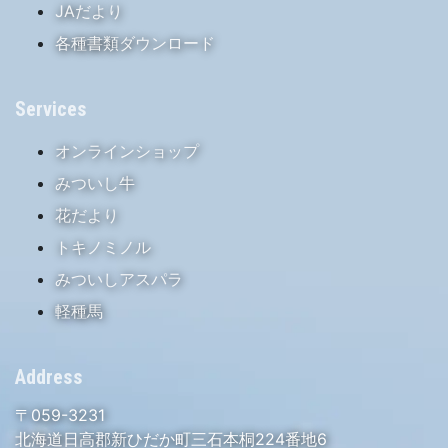
JAだより
各種書類ダウンロード
Services
オンラインショップ
みついし牛
花だより
トキノミノル
みついしアスパラ
軽種馬
Address
〒059-3231
北海道日高郡新ひだか町三石本桐224番地6