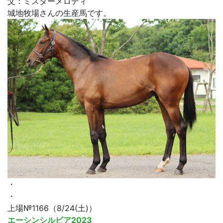
父：ミスターメロディ
城地牧場さんの生産馬です。
・
・
上場№1166（8/24(土)）
エーシンシルビア2023