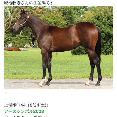
城地牧場さんの生産馬です。
・
・
上場№1144（8/24(土)）
アースシンボル2023