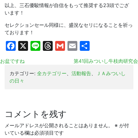
以上、三石優駿情報が自信をもって推奨する23頭でござ
います！
セレクションセール同様に、盛況なセリになることを祈っ
ております！
Facebook
X
Line
Threads
Gmail
Email
共
有
お盆ですね
第41回みついし牛枝肉研究会
カテゴリー:
全カテゴリー
、
活動報告
、
ＪＡみついし
の日々
コメントを残す
メールアドレスが公開されることはありません。
※
が付
いている欄は必須項目です