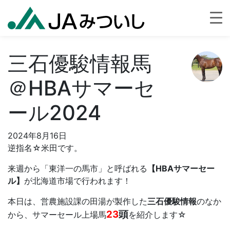
三石優駿情報馬
＠HBAサマーセ
ール2024
2024年8月16日
逆指名☆米田です。
来週から「東洋一の馬市」と呼ばれる
【HBAサマーセー
ル】
が北海道市場で行われます！
本日は、営農施設課の田湯が製作した
三石優駿情報
のなか
23
頭
から、サマーセール上場馬
を紹介します☆