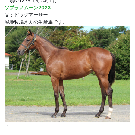
上場№1239（8/24(土)）
ソプラノムーン2023
父：ビッグアーサー
城地牧場さんの生産馬です。
・
・