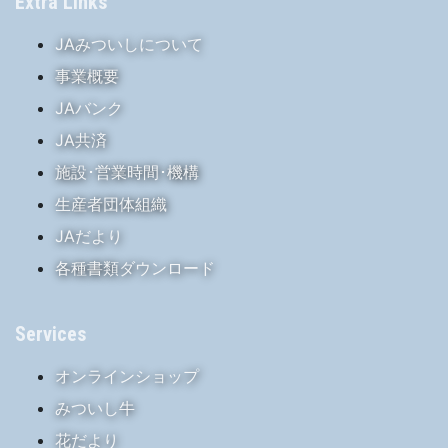
Extra Links
JAみついしについて
事業概要
JAバンク
JA共済
施設･営業時間･機構
生産者団体組織
JAだより
各種書類ダウンロード
Services
オンラインショップ
みついし牛
花だより