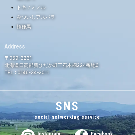
トキノミノル
みついしアスパラ
軽種馬
Address
〒059-3231
北海道日高郡新ひだか町三石本桐224番地6
TEL :
0146-34-2011
SNS
social networking service