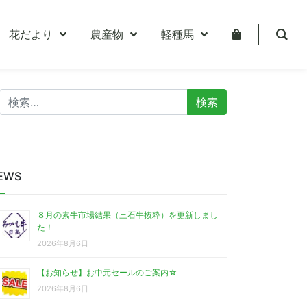
花だより
農産物
軽種馬
検
索:
EWS
８月の素牛市場結果（三石牛抜粋）を更新しまし
た！
2026年8月6日
【お知らせ】お中元セールのご案内☆
2026年8月6日