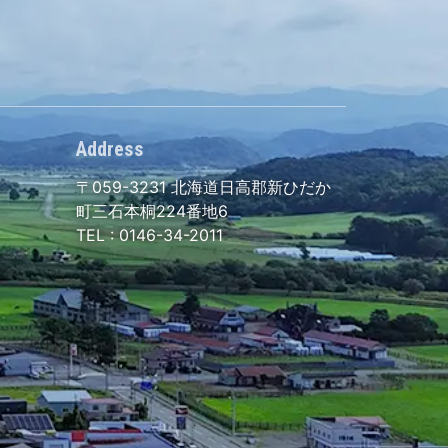
Address
〒059-3231
北海道日高郡新ひだか
町三石本桐224番地6
TEL :
0146-34-2011