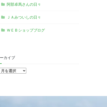
阿部卓馬さんの日々
ＪＡみついしの日々
ＷＥＢショップブログ
ーカイブ
ア
ー
カ
イ
ブ