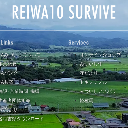
 Links
Services
JAみついしについて
オンラインショップ
事業概要
みついし牛
JAバンク
花だより
JA共済
トキノミノル
施設･営業時間･機構
みついしアスパラ
生産者団体組織
軽種馬
JAだより
各種書類ダウンロード