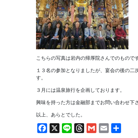
こちらの写真は岩内の帰厚院さんでのもので
１３名の参加となりましたが、宴会の後の二
す。
３月には温泉旅行を企画しております。
興味を持った方は金融部までお問い合わせ下
以上、あらとでした。
Facebook
X
Line
Threads
Gmail
Email
共
有