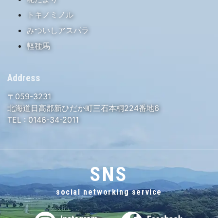
トキノミノル
みついしアスパラ
軽種馬
Address
〒059-3231
北海道日高郡新ひだか町三石本桐224番地6
TEL :
0146-34-2011
SNS
social networking service