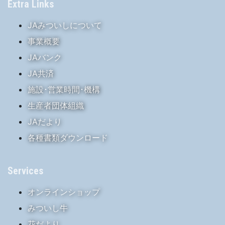
Extra Links
JAみついしについて
事業概要
JAバンク
JA共済
施設･営業時間･機構
生産者団体組織
JAだより
各種書類ダウンロード
Services
オンラインショップ
みついし牛
花だより