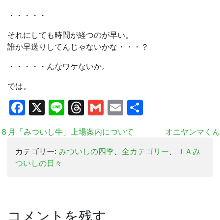
・・・・・
それにしても時間が経つのが早い。
誰か早送りしてんじゃないかな・・・？
・・・・・んなワケないか。
では。
Facebook
X
Line
Threads
Gmail
Email
共
有
８月「みついし牛」上場案内について
オニヤンマくん
カテゴリー:
みついしの四季
、
全カテゴリー
、
ＪＡみ
ついしの日々
コメントを残す