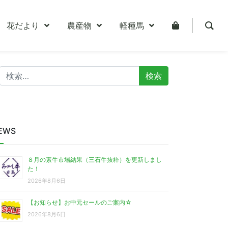
花だより
農産物
軽種馬
検
索:
EWS
８月の素牛市場結果（三石牛抜粋）を更新しまし
た！
2026年8月6日
【お知らせ】お中元セールのご案内☆
2026年8月6日