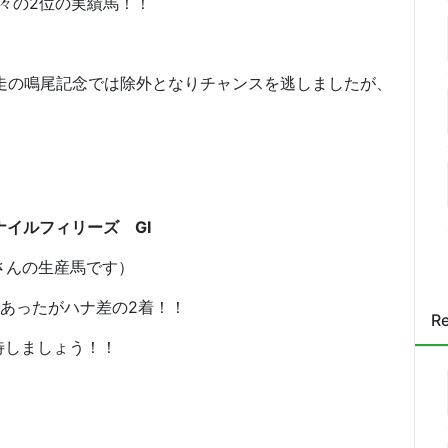
堂々の2位の実績馬！！
走の鳴尾記念では除外となりチャンスを逃しましたが、
ナイルフィリーズ GⅠ
んの生産馬です）
であったがハナ差の2着！！
Re
待しましょう！！