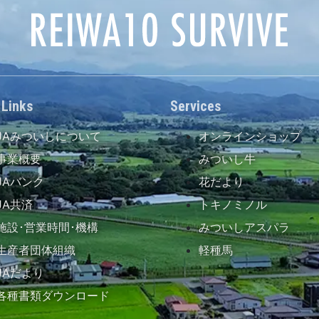
 Links
Services
JAみついしについて
オンラインショップ
事業概要
みついし牛
JAバンク
花だより
JA共済
トキノミノル
施設･営業時間･機構
みついしアスパラ
生産者団体組織
軽種馬
JAだより
各種書類ダウンロード