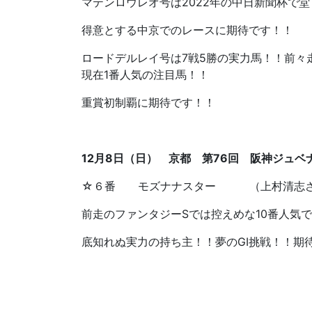
マテンロウレオ号は2022年の中日新聞杯で
得意とする中京でのレースに期待です！！
ロードデルレイ号は7戦5勝の実力馬！！前々
現在1番人気の注目馬！！
重賞初制覇に期待です！！
12月8日（日） 京都 第76回 阪神ジュベ
☆６番 モズナナスター （上村清志さ
前走のファンタジーSでは控えめな10番人気
底知れぬ実力の持ち主！！夢のGⅠ挑戦！！期