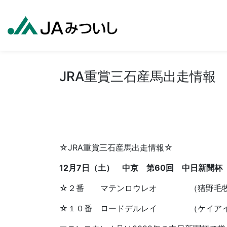
JRA重賞三石産馬出走情報
☆JRA重賞三石産馬出走情報☆
12月7日（土） 中京 第60回 中日新聞杯
☆２番 マテンロウレオ （猪野毛牧
☆１０番 ロードデルレイ （ケイアイ