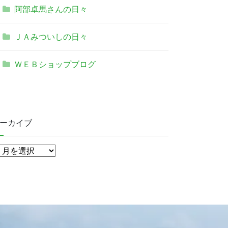
阿部卓馬さんの日々
ＪＡみついしの日々
ＷＥＢショップブログ
ーカイブ
ア
ー
カ
イ
ブ