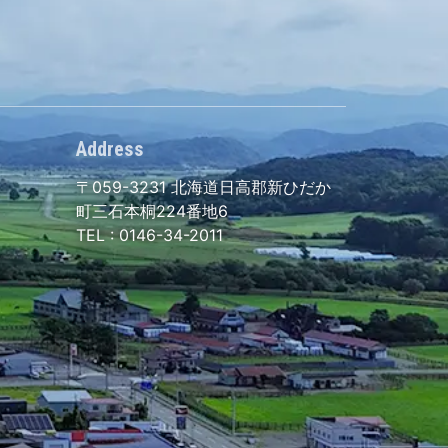
Address
〒059-3231
北海道日高郡新ひだか
町三石本桐224番地6
TEL :
0146-34-2011