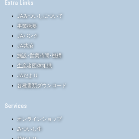
Extra Links
JAみついしについて
事業概要
JAバンク
JA共済
施設･営業時間･機構
生産者団体組織
JAだより
各種書類ダウンロード
Services
オンラインショップ
みついし牛
花だより