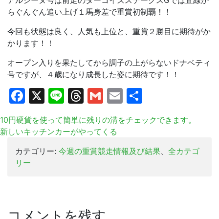
アルジーヌ号は前走のターコイズステークスGでは直線か
らぐんぐん追い上げ１馬身差で重賞初制覇！！
今回も状態は良く、人気も上位と、重賞２勝目に期待がか
かります！！
オープン入りを果たしてから調子の上がらないドナベティ
号ですが、４歳になり成長した姿に期待です！！
Facebook
X
Line
Threads
Gmail
Email
共
有
10円硬貨を使って簡単に残りの溝をチェックできます。
新しいキッチンカーがやってくる
カテゴリー:
今週の重賞競走情報及び結果
、
全カテゴ
リー
コメントを残す