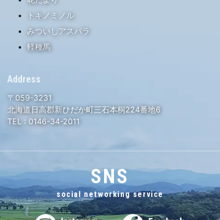
トキノミノル
みついしアスパラ
軽種馬
Address
〒059-3231
北海道日高郡新ひだか町三石本桐224番地6
TEL :
0146-34-2011
SNS
social networking service