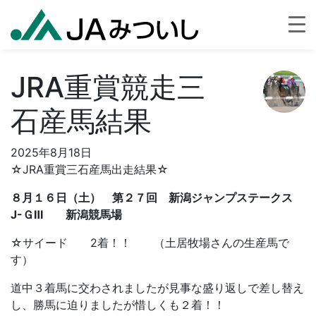
JRA重賞競走三
石産馬結果
2025年8月18日
☆JRA重賞三石産馬出走結果☆
８月１６日（土） 第２７回 新潟ジャンプステークス
J-ＧⅢ 新潟競馬場
☆サイード 2着！！ （土居牧場さんの生産馬で
す）
道中３着馬に交わされましたが見事な盛り返しで差し替え
し、勝馬に迫りましたが惜しくも２着！！