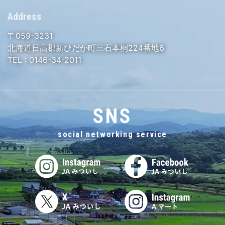
Address
〒059-3231
北海道日高郡新ひだか町三石本桐224番地6
TEL :
0146-34-2011
SNS
social networking service