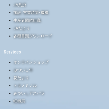
JA共済
施設･営業時間･機構
生産者団体組織
JAだより
各種書類ダウンロード
Services
オンラインショップ
みついし牛
花だより
トキノミノル
みついしアスパラ
軽種馬