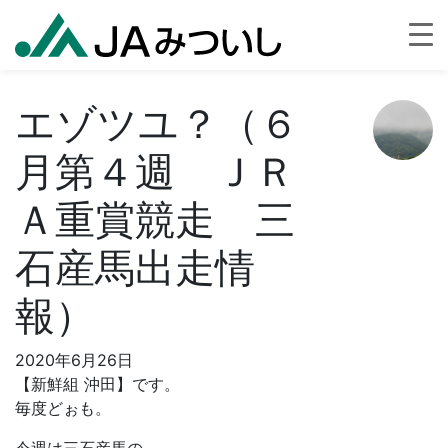
エゾツユ？（６
月第４週 ＪＲ
Ａ重賞競走 三
石産馬出走情
報）
2020年6月26日
【新鮮組 沖田】です。
毎度どぉも。