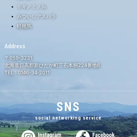
トキノミノル
みついしアスパラ
軽種馬
Address
〒059-3231
北海道日高郡新ひだか町三石本桐224番地6
TEL :
0146-34-2011
SNS
social networking service