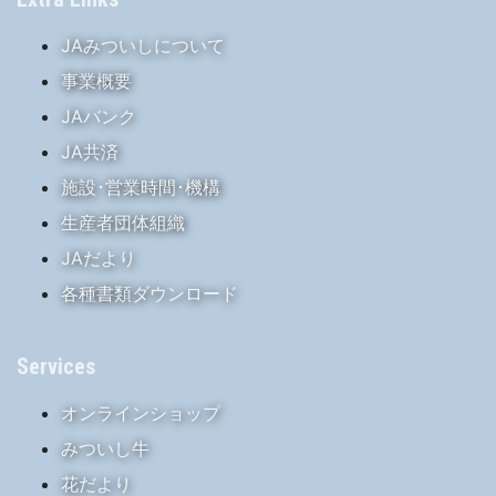
JAみついしについて
事業概要
JAバンク
JA共済
施設･営業時間･機構
生産者団体組織
JAだより
各種書類ダウンロード
Services
オンラインショップ
みついし牛
花だより