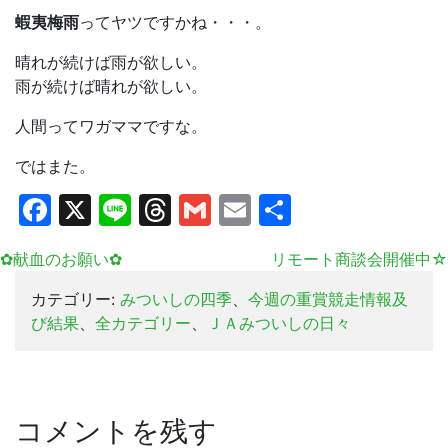
蝦夷梅雨
ってヤツですかね・・・。
晴れが続けば雨が欲しい。
雨が続けば晴れが欲しい。
人間ってワガママですな。
ではまた。
Facebook
X
Line
Threads
Gmail
Email
共
有
✿献血のお願い✿
リモート商談会開催中☆
カテゴリー:
みついしの四季
、
今週の重賞競走情報及
び結果
、
全カテゴリー
、
ＪＡみついしの日々
コメントを残す