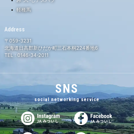
軽種馬
Address
〒059-3231
北海道日高郡新ひだか町三石本桐224番地6
TEL :
0146-34-2011
SNS
social networking service