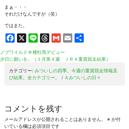
まぁ・・・
それだけなんですが（笑）
ではまた。
Facebook
X
Line
Threads
Gmail
Email
共
有
ノブワイルド☆種牡馬デビュー
夕日に願いを。（１月第４週 ＪＲＡ重賞競走結果）
カテゴリー:
みついしの四季
、
今週の重賞競走情報及
び結果
、
全カテゴリー
、
ＪＡみついしの日々
コメントを残す
メールアドレスが公開されることはありません。
※
が付
いている欄は必須項目です