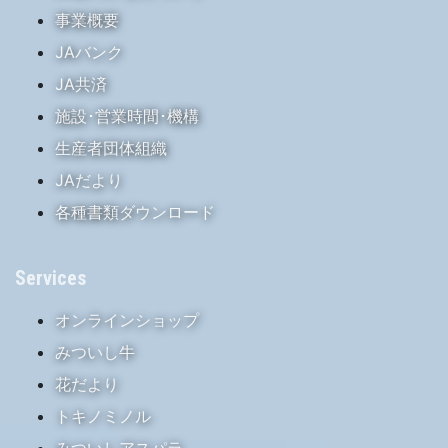
事業概要
JAバンク
JA共済
施設･営業時間･機構
生産者団体組織
JAだより
各種書類ダウンロード
Services
オンラインショップ
みついし牛
花だより
トキノミノル
みついしアスパラ