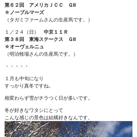
第６２回 アメリカＪＣＣ ＧⅡ
☆ノーブルマーズ
（タガミファームさんの生産馬です。）
１／２４（日）
中京１１Ｒ
第３８回 東海ステークス ＧⅡ
☆オーヴェルニュ
（明治牧場さんの生産馬です。）
・・・・・
１月も中旬になり
すっかり真冬ですね。
相変わらず雪がチラつく日が多いです。
冬が好きなワタシにとって
こんな感じの景色は結構好きなんです。