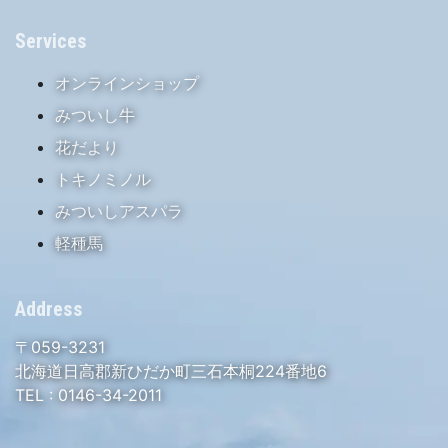
Services
オンラインショップ
みついし牛
花だより
トキノミノル
みついしアスパラ
軽種馬
Address
〒059-3231
北海道日高郡新ひだか町三石本桐224番地6
TEL :
0146-34-2011