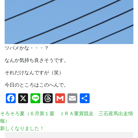
ツバメかな・・・？
なんか気持ち良さそうです。
それだけなんですが（笑）
今日のところはこのへんで。
Facebook
X
Line
Threads
Gmail
Email
共
有
そろそろ夏（６月第１週 ＪＲＡ重賞競走 三石産馬出走情
報）
新しくなりました！