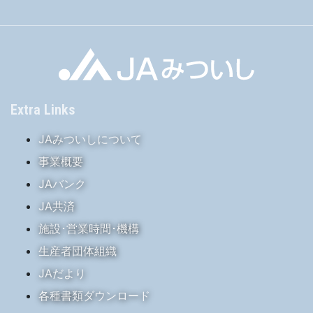
Extra Links
JAみついしについて
事業概要
JAバンク
JA共済
施設･営業時間･機構
生産者団体組織
JAだより
各種書類ダウンロード