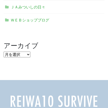
ＪＡみついしの日々
ＷＥＢショップブログ
アーカイブ
ア
ー
カ
イ
ブ