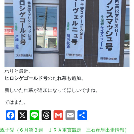
わりと最近、
ヒロシゲゴールド号
のたれ幕も追加。
新しいたれ幕が追加になってほしいですね。
ではまた。
Facebook
X
Line
Threads
Gmail
Email
共
有
親子愛（６月第３週 ＪＲＡ重賞競走 三石産馬出走情報）