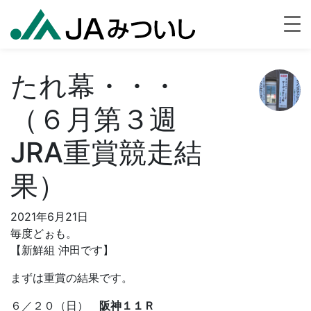
たれ幕・・・
（６月第３週
JRA重賞競走結
果）
2021年6月21日
毎度どぉも。
【新鮮組 沖田です】
まずは重賞の結果です。
６／２０（日）
阪神１１Ｒ