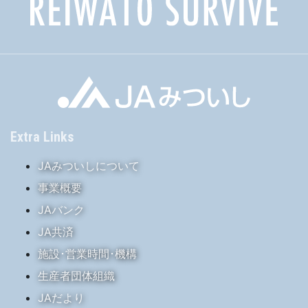
Extra Links
JAみついしについて
事業概要
JAバンク
JA共済
施設･営業時間･機構
生産者団体組織
JAだより