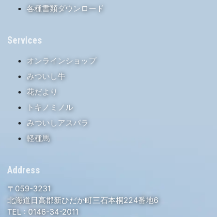
各種書類ダウンロード
Services
オンラインショップ
みついし牛
花だより
トキノミノル
みついしアスパラ
軽種馬
Address
〒059-3231
北海道日高郡新ひだか町三石本桐224番地6
TEL :
0146-34-2011