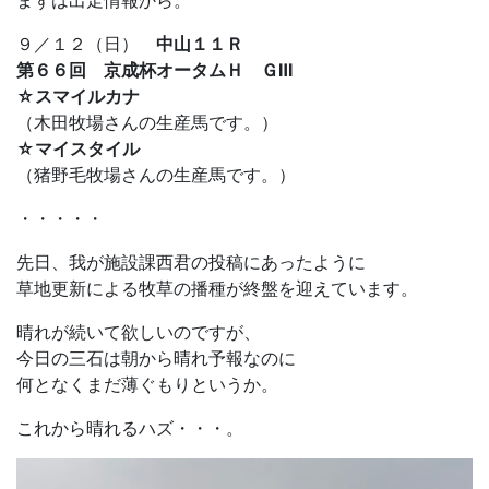
まずは出走情報から。
９／１２（日）
中山１１Ｒ
第６６回 京成杯オータムＨ ＧⅢ
☆スマイルカナ
（木田牧場さんの生産馬です。）
☆マイスタイル
（猪野毛牧場さんの生産馬です。）
・・・・・
先日、我が施設課西君の投稿にあったように
草地更新による牧草の播種が終盤を迎えています。
晴れが続いて欲しいのですが、
今日の三石は朝から晴れ予報なのに
何となくまだ薄ぐもりというか。
これから晴れるハズ・・・。