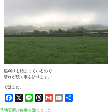
稲刈りも始まっているので
晴れが続く事を祈ります。
ではまた。
Facebook
X
Line
Threads
Gmail
Email
共
有
草地更新が終盤を迎えました！！