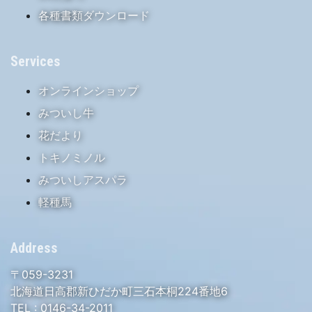
各種書類ダウンロード
Services
オンラインショップ
みついし牛
花だより
トキノミノル
みついしアスパラ
軽種馬
Address
〒059-3231
北海道日高郡新ひだか町三石本桐224番地6
TEL :
0146-34-2011