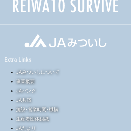
Extra Links
JAみついしについて
事業概要
JAバンク
JA共済
施設･営業時間･機構
生産者団体組織
JAだより