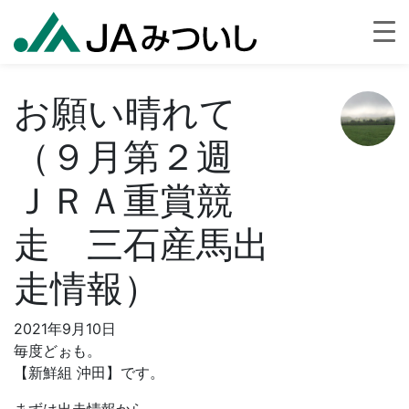
お願い晴れて
（９月第２週
ＪＲＡ重賞競
走 三石産馬出
走情報）
2021年9月10日
毎度どぉも。
【新鮮組 沖田】です。