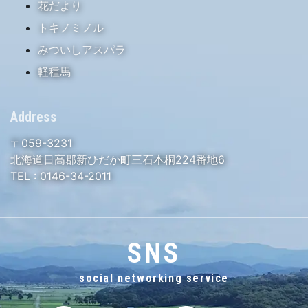
花だより
トキノミノル
みついしアスパラ
軽種馬
Address
〒059-3231
北海道日高郡新ひだか町三石本桐224番地6
TEL :
0146-34-2011
SNS
social networking service