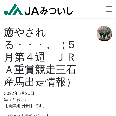
癒やされ
る・・・。（５
月第４週 ＪＲ
Ａ重賞競走三石
産馬出走情報）
2022年5月20日
毎度どぉも。
【新鮮組 沖田】です。