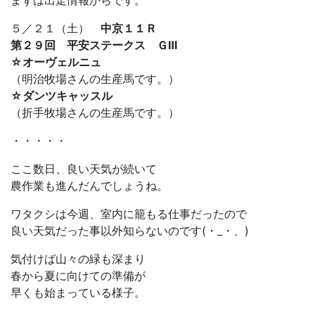
まずは出走情報からです。
５／２１（土）
中京１１Ｒ
第２９回 平安ステークス ＧⅢ
☆オーヴェルニュ
（明治牧場さんの生産馬です。）
☆ダンツキャッスル
（折手牧場さんの生産馬です。）
・・・・・
ここ数日、良い天気が続いて
農作業も進んだんでしょうね。
ワタクシは今週、室内に籠もる仕事だったので
良い天気だった事以外知らないのです(・_・、)
気付けば山々の緑も深まり
春から夏に向けての準備が
早くも始まっている様子。