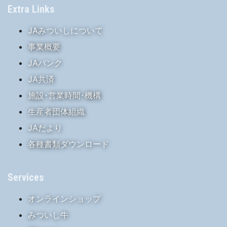
Extra Links
JAみついしについて
事業概要
JAバンク
JA共済
施設･営業時間･機構
生産者団体組織
JAだより
各種書類ダウンロード
Services
オンラインショップ
みついし牛