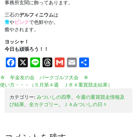
事務所玄関に飾ってあります。
三石の
デルフィニウム
は
青
や
ピンク
で色鮮やか。
癒やされます。
ヨッシャ！
今日も頑張ろう！！
Facebook
X
Line
Threads
Gmail
Email
共
有
☆ 年金友の会 パークゴルフ大会 ☆
使い方・・・（５月第４週 ＪＲＡ重賞競走結果）
カテゴリー:
みついしの四季
、
今週の重賞競走情報及
び結果
、
全カテゴリー
、
ＪＡみついしの日々