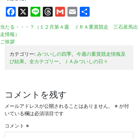
Facebook
X
Line
Threads
Gmail
Email
共
有
当たる・・・？（１２月第４週 ＪＲＡ重賞競走 三石産馬出
走情報）
ご挨拶
カテゴリー:
みついしの四季
、
今週の重賞競走情報及
び結果
、
全カテゴリー
、
ＪＡみついしの日々
コメントを残す
メールアドレスが公開されることはありません。
※
が付
いている欄は必須項目です
コメント
※