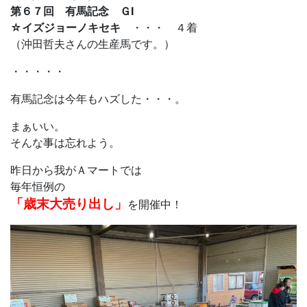
第６７回 有馬記念 ＧⅠ
☆イズジョーノキセキ
・・・ ４着
（沖田哲夫さんの生産馬です。）
・・・・・
有馬記念は今年もハズした・・・。
まぁいい。
そんな事は忘れよう。
昨日から我がＡマートでは
毎年恒例の
「歳末大売り出し」
を開催中！