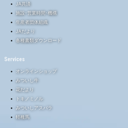
JA共済
施設･営業時間･機構
生産者団体組織
JAだより
各種書類ダウンロード
Services
オンラインショップ
みついし牛
花だより
トキノミノル
みついしアスパラ
軽種馬