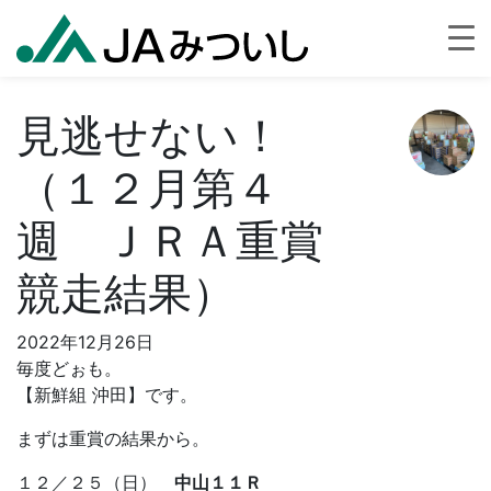
見逃せない！
（１２月第４
週 ＪＲＡ重賞
競走結果）
2022年12月26日
毎度どぉも。
【新鮮組 沖田】です。
まずは重賞の結果から。
１２／２５（日）
中山１１Ｒ