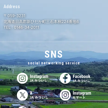
Address
〒059-3231
北海道日高郡新ひだか町三石本桐224番地6
TEL :
0146-34-2011
SNS
social networking service