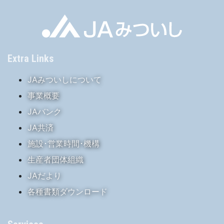
Extra Links
JAみついしについて
事業概要
JAバンク
JA共済
施設･営業時間･機構
生産者団体組織
JAだより
各種書類ダウンロード