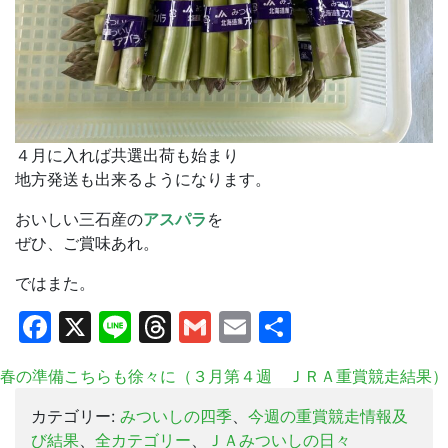
４月に入れば共選出荷も始まり
地方発送も出来るようになります。
おいしい三石産の
アスパラ
を
ぜひ、ご賞味あれ。
ではまた。
Facebook
X
Line
Threads
Gmail
Email
共
有
春の準備
こちらも徐々に（３月第４週 ＪＲＡ重賞競走結果）
カテゴリー:
みついしの四季
、
今週の重賞競走情報及
び結果
、
全カテゴリー
、
ＪＡみついしの日々