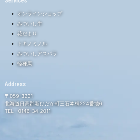
Services
オンラインショップ
みついし牛
花だより
トキノミノル
みついしアスパラ
軽種馬
Address
〒059-3231
北海道日高郡新ひだか町三石本桐224番地6
TEL :
0146-34-2011