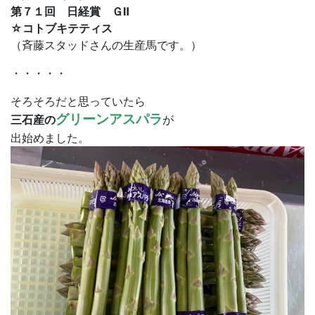
第７１回 日経賞 ＧⅡ
☆コトブキテティス
（斉藤スタッドさんの生産馬です。）
・・・・・
そろそろだと思っていたら
グリーンアスパラ
三石産の
が
出始めました。