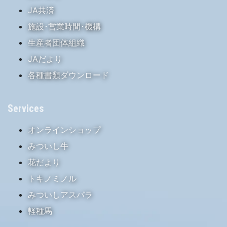
JA共済
施設･営業時間･機構
生産者団体組織
JAだより
各種書類ダウンロード
Services
オンラインショップ
みついし牛
花だより
トキノミノル
みついしアスパラ
軽種馬