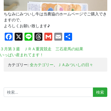
ちなみにみついし牛は当農協のホームページでご購入でき
ますので、
よろしくお願い致します♪
Facebook
X
Line
Threads
Gmail
Email
共
有
３月第３週 ＪＲＡ重賞競走 三石産馬の結果
いっぱい産まれてます！
カテゴリー:
全カテゴリー
、
ＪＡみついしの日々
検
索: