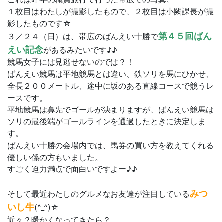
１枚目はわたしが撮影したもので、２枚目は小闕課長が撮
影したものです☆
第４５回ばん
３／２４（日）は、帯広のばんえい十勝で
えい記念
があるみたいです♪♪
競馬女子には見逃せないのでは？！
ばんえい競馬は平地競馬とは違い、鉄ソリを馬にひかせ、
全長２００メートル、途中に坂のある直線コースで競うレ
ースです。
平地競馬は鼻先でゴールが決まりますが、ばんえい競馬は
ソリの最後端がゴールラインを通過したときに決定しま
す。
ばんえい十勝の会場内では、馬券の買い方を教えてくれる
優しい係の方もいました。
すごく迫力満点で面白いですよー♪♪
みつ
そして最近わたしのグルメなお友達が注目している
いし牛
(^_^)☆
近々？暖かくなってきたら？