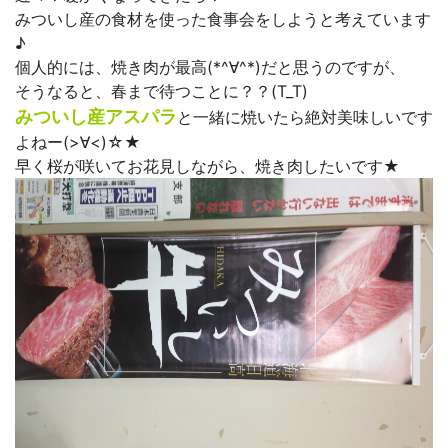
みついし産の食材を使った食事会をしようと考えています
♪
個人的には、焼き肉が最高(*^∀^*)だと思うのですが、
そうなると、春まで待つことに？？(T_T)
みついし産アスパラ
と一緒に焼いたら絶対美味しいです
よねー(>∀<)☆★
早く桜が咲いてお花見しながら、焼き肉したいです★