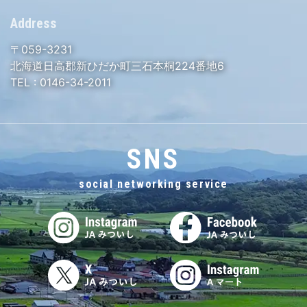
Address
〒059-3231
北海道日高郡新ひだか町三石本桐224番地6
TEL :
0146-34-2011
SNS
social networking service