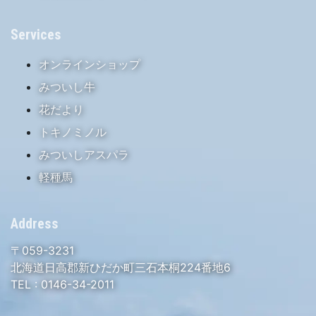
Services
オンラインショップ
みついし牛
花だより
トキノミノル
みついしアスパラ
軽種馬
Address
〒059-3231
北海道日高郡新ひだか町三石本桐224番地6
TEL :
0146-34-2011