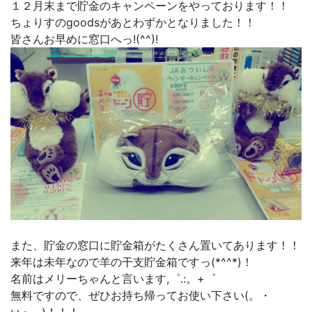
１２月末まで貯金のキャンペーンをやっております！！
ちょりすのgoodsがあとわずかとなりました！！
皆さんお早めに窓口へっ!(^^)!
また、貯金の窓口に貯金箱がたくさん置いてあります！！
来年は未年なので羊の干支貯金箱ですっ(*^^*)！
名前はメリーちゃんと言います,゜.:。+゜
無料ですので、ぜひお持ち帰ってお使い下さい(。・