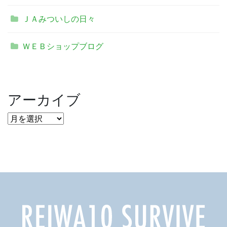
ＪＡみついしの日々
ＷＥＢショップブログ
アーカイブ
ア
ー
カ
イ
ブ