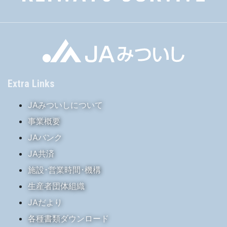
Extra Links
JAみついしについて
事業概要
JAバンク
JA共済
施設･営業時間･機構
生産者団体組織
JAだより
各種書類ダウンロード