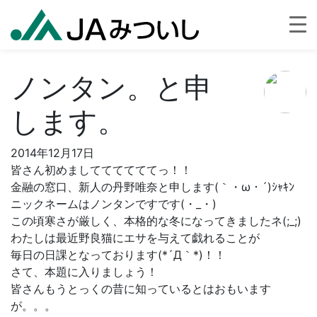
ノンタン。と申
します。
2014年12月17日
皆さん初めましててててててっ！！
金融の窓口、新人の丹野唯奈と申します(｀・ω・´)ｼｬｷﾝ
ニックネームはノンタンですです(・_・)
この頃寒さが厳しく、本格的な冬になってきましたネ(;_;)
わたしは最近野良猫にエサを与えて戯れることが
毎日の日課となっております(*´Д｀*)！！
さて、本題に入りましょう！
皆さんもうとっくの昔に知っているとはおもいます
が。。。