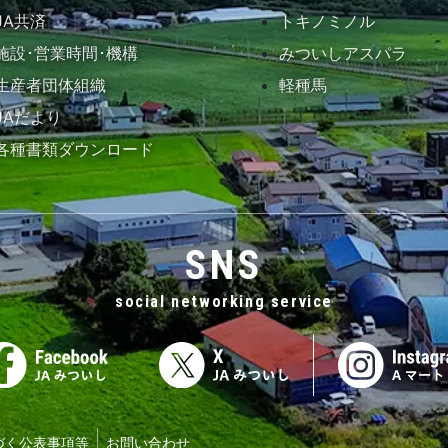
JA共済
トキノミノル
施設･営業時間･機構
みついしアスパラ
生産者団体組織
軽種馬
JAだより
各種書類ダウンロード
SNS
social networking service
づく公表事項等
お問い合わせ