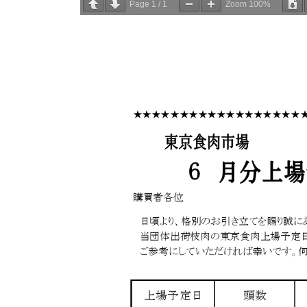
Page
1
/
1
Zoom
100%