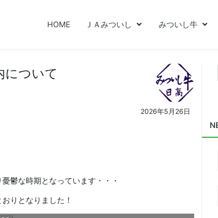
HOME
ＪＡみついし
みついし牛
内について
2026年5月26日
N
り憂鬱な時期となっています・・・
とおりとなりました！