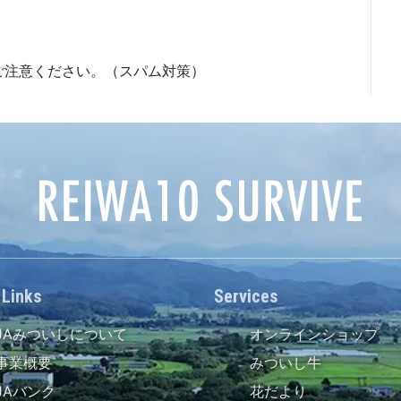
ご注意ください。（スパム対策）
 Links
Services
JAみついしについて
オンラインショップ
事業概要
みついし牛
JAバンク
花だより