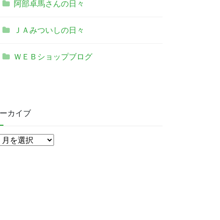
阿部卓馬さんの日々
ＪＡみついしの日々
ＷＥＢショップブログ
ーカイブ
ア
ー
カ
イ
ブ