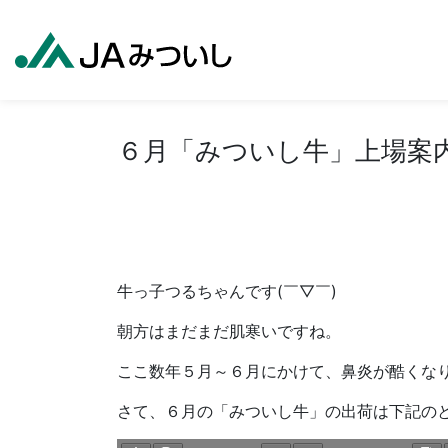
６月「みついし牛」上場案
牛っ子つるちゃんです(￣▽￣)
朝方はまだまだ肌寒いですね。
ここ数年５月～６月にかけて、鼻炎が酷くな
さて、６月の「みついし牛」の出荷は下記の