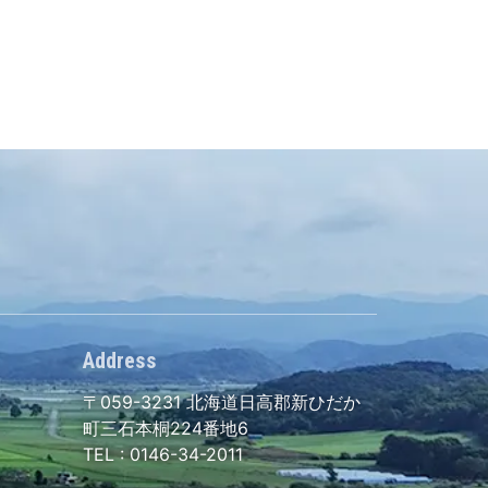
Address
〒059-3231
北海道日高郡新ひだか
町三石本桐224番地6
TEL :
0146-34-2011