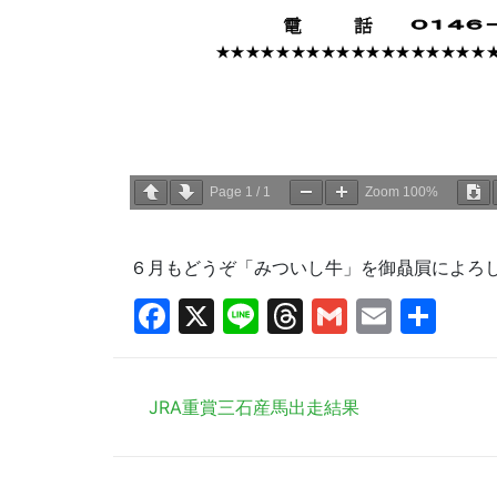
Page
1
/
1
Zoom
100%
６月もどうぞ「みついし牛」を御贔屓によろ
Facebook
X
Line
Threads
Gmail
Email
共
有
JRA重賞三石産馬出走結果